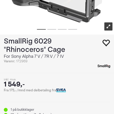
SmallRig 6029
"Rhinoceros" Cage
For Sony Alpha 7 V / 7R V / 7 IV
Varenr:
172969
inkl. mva
1 549,-
Fra 175,-/mnd med delbetaling fra
1
på butikklager