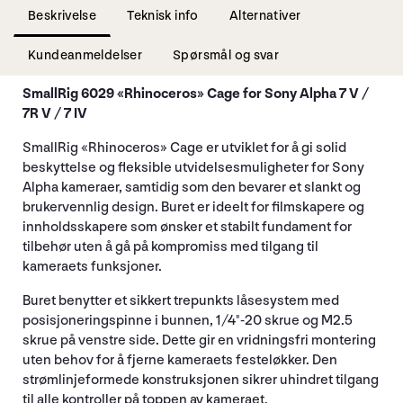
Beskrivelse
Teknisk info
Alternativer
Kundeanmeldelser
Spørsmål og svar
SmallRig 6029 «Rhinoceros» Cage for Sony Alpha 7 V /
7R V / 7 IV
SmallRig «Rhinoceros» Cage er utviklet for å gi solid
beskyttelse og fleksible utvidelsesmuligheter for Sony
Alpha kameraer, samtidig som den bevarer et slankt og
brukervennlig design. Buret er ideelt for filmskapere og
innholdsskapere som ønsker et stabilt fundament for
tilbehør uten å gå på kompromiss med tilgang til
kameraets funksjoner.
Buret benytter et sikkert trepunkts låsesystem med
posisjoneringspinne i bunnen, 1/4"-20 skrue og M2.5
skrue på venstre side. Dette gir en vridningsfri montering
uten behov for å fjerne kameraets festeløkker. Den
strømlinjeformede konstruksjonen sikrer uhindret tilgang
til alle kontroller på toppen av kameraet.