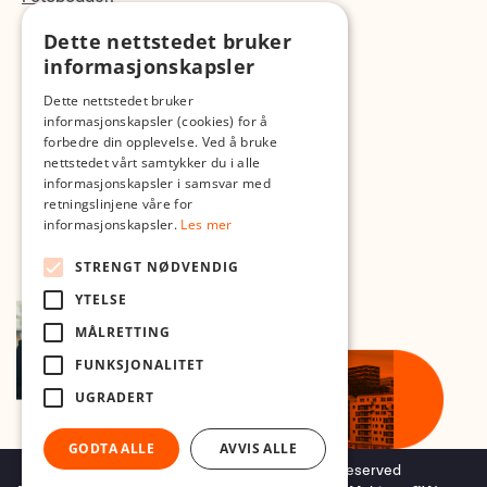
Dette nettstedet bruker
Med forbehold om skrive- og lagerfeil
informasjonskapsler
Dette nettstedet bruker
informasjonskapsler (cookies) for å
forbedre din opplevelse. Ved å bruke
nettstedet vårt samtykker du i alle
informasjonskapsler i samsvar med
retningslinjene våre for
informasjonskapsler.
Les mer
STRENGT NØDVENDIG
YTELSE
MÅLRETTING
FUNKSJONALITET
UGRADERT
GODTA ALLE
AVVIS ALLE
Copyright © 2026 Foto.no - All rights reserved