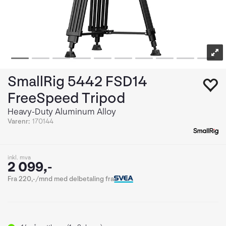
SmallRig 5442 FSD14
FreeSpeed Tripod
Heavy-Duty Aluminum Alloy
Varenr:
170144
inkl. mva
2 099,-
Fra 220,-/mnd med delbetaling fra