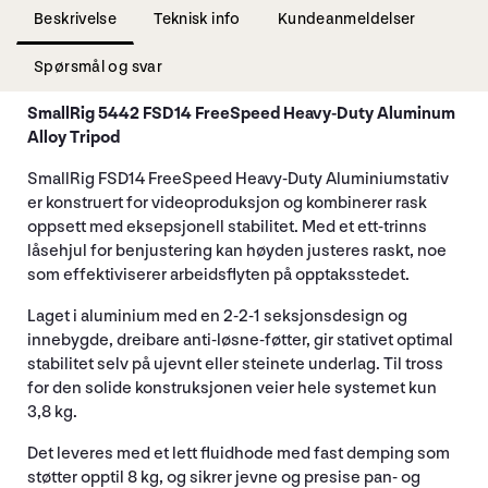
Beskrivelse
Teknisk info
Kundeanmeldelser
Spørsmål og svar
SmallRig 5442 FSD14 FreeSpeed Heavy-Duty Aluminum
Alloy Tripod
SmallRig FSD14 FreeSpeed Heavy-Duty Aluminiumstativ
er konstruert for videoproduksjon og kombinerer rask
oppsett med eksepsjonell stabilitet. Med et ett-trinns
låsehjul for benjustering kan høyden justeres raskt, noe
som effektiviserer arbeidsflyten på opptaksstedet.
Laget i aluminium med en 2-2-1 seksjonsdesign og
innebygde, dreibare anti-løsne-føtter, gir stativet optimal
stabilitet selv på ujevnt eller steinete underlag. Til tross
for den solide konstruksjonen veier hele systemet kun
3,8 kg.
Det leveres med et lett fluidhode med fast demping som
støtter opptil 8 kg, og sikrer jevne og presise pan- og