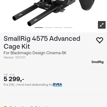
SmallRig 4575 Advanced
Cage Kit
For Blackmagic Design Cinema 6K
Varenr:
163031
inkl. mva
5 299,-
Fra 216,-/mnd med delbetaling fra