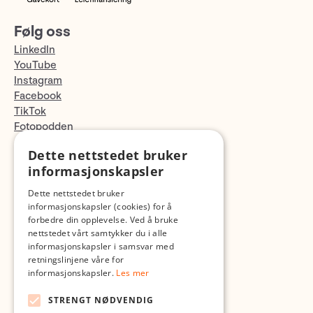
Følg oss
LinkedIn
YouTube
Instagram
Facebook
TikTok
Fotopodden
Dette nettstedet bruker
Med forbehold om skrive- og lagerfeil
informasjonskapsler
Dette nettstedet bruker
informasjonskapsler (cookies) for å
forbedre din opplevelse. Ved å bruke
nettstedet vårt samtykker du i alle
informasjonskapsler i samsvar med
retningslinjene våre for
informasjonskapsler.
Les mer
STRENGT NØDVENDIG