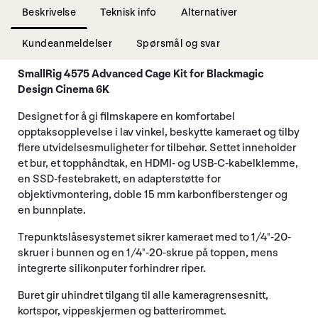
Beskrivelse
Teknisk info
Alternativer
Kundeanmeldelser
Spørsmål og svar
SmallRig 4575 Advanced Cage Kit for Blackmagic
Design Cinema 6K
Designet for å gi filmskapere en komfortabel
opptaksopplevelse i lav vinkel, beskytte kameraet og tilby
flere utvidelsesmuligheter for tilbehør. Settet inneholder
et bur, et topphåndtak, en HDMI- og USB-C-kabelklemme,
en SSD-festebrakett, en adapterstøtte for
objektivmontering, doble 15 mm karbonfiberstenger og
en bunnplate.
Trepunktslåsesystemet sikrer kameraet med to 1/4"-20-
skruer i bunnen og en 1/4"-20-skrue på toppen, mens
integrerte silikonputer forhindrer riper.
Buret gir uhindret tilgang til alle kameragrensesnitt,
kortspor, vippeskjermen og batterirommet.