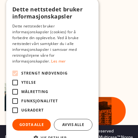
Dette nettstedet bruker
Med forbehold om skrive- og lagerfeil
informasjonskapsler
Dette nettstedet bruker
informasjonskapsler (cookies) for å
forbedre din opplevelse. Ved å bruke
nettstedet vårt samtykker du i alle
informasjonskapsler i samsvar med
retningslinjene våre for
informasjonskapsler.
Les mer
STRENGT NØDVENDIG
YTELSE
MÅLRETTING
FUNKSJONALITET
UGRADERT
GODTA ALLE
AVVIS ALLE
Copyright © 2026 Foto.no - All rights reserved
Forretningssystem
og
nettbutikkløsning
levert av
Multicase™ Norge
VIS DETALJER