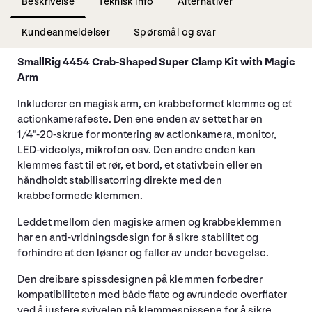
Beskrivelse
Teknisk info
Alternativer
Kundeanmeldelser
Spørsmål og svar
SmallRig 4454 Crab-Shaped Super Clamp Kit with Magic
Arm
Inkluderer en magisk arm, en krabbeformet klemme og et
actionkamerafeste. Den ene enden av settet har en
1/4"-20-skrue for montering av actionkamera, monitor,
LED-videolys, mikrofon osv. Den andre enden kan
klemmes fast til et rør, et bord, et stativbein eller en
håndholdt stabilisatorring direkte med den
krabbeformede klemmen.
Leddet mellom den magiske armen og krabbeklemmen
har en anti-vridningsdesign for å sikre stabilitet og
forhindre at den løsner og faller av under bevegelse.
Den dreibare spissdesignen på klemmen forbedrer
kompatibiliteten med både flate og avrundede overflater
ved å justere svivelen på klemmespissene for å sikre