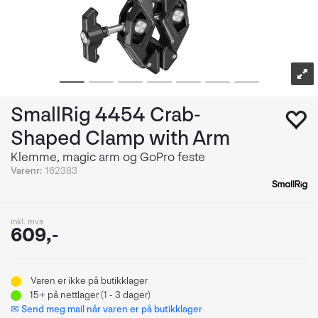
SmallRig 4454 Crab-
Shaped Clamp with Arm
Klemme, magic arm og GoPro feste
Varenr:
162383
inkl. mva
609,-
Varen er ikke på butikklager
15+
på nettlager (1 - 3 dager)
✉ Send meg mail når varen er på butikklager