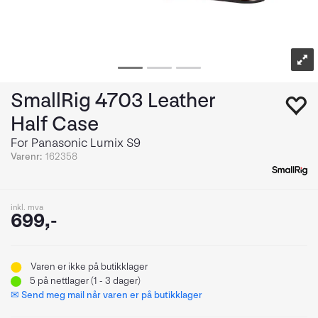
SmallRig 4703 Leather
Half Case
For Panasonic Lumix S9
Varenr:
162358
inkl. mva
699,-
Varen er ikke på butikklager
5
på nettlager (1 - 3 dager)
✉ Send meg mail når varen er på butikklager