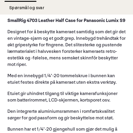
Spørsmål og svar
SmallRig 4703 Leather Half Case for Panasonic Lumix S9
Designet for å beskytte kameraet samtidig som det gir det
en vintage-sjarm og et godt grep. Innebygd trehåndtak for
økt gripestyrke for fingrene. Det slitesterke og pustende
lærmaterialet i halvvesken forsterker kameraets retro-
estetikk og -følelse, mens semsket skinnfôr beskytter
mot riper.
Med en innebygd 1/4"-20 tommelskrue i bunnen kan
etuiet festes direkte på kameraet uten ekstra verktøy.
Etuiet gir uhindret tilgang til viktige kamerafunksjoner
som batterirommet, LCD-skjermen, kortsporet osv.
Den integrerte aluminiumsrammen i romfartskvalitet
sørger for god passform og gir beskyttelse mot støt.
Bunnen har et 1/4"-20 gjengehull som gjør det mulig å