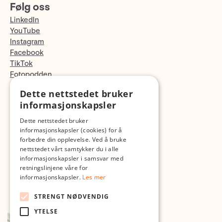
Følg oss
LinkedIn
YouTube
Instagram
Facebook
TikTok
Fotopodden
Dette nettstedet bruker
Med forbehold om skrive- og lagerfeil
informasjonskapsler
Dette nettstedet bruker
informasjonskapsler (cookies) for å
forbedre din opplevelse. Ved å bruke
nettstedet vårt samtykker du i alle
informasjonskapsler i samsvar med
retningslinjene våre for
informasjonskapsler.
Les mer
STRENGT NØDVENDIG
YTELSE