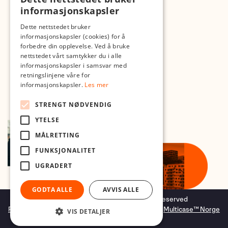
Med forbehold om skrive- og lagerfeil
informasjonskapsler
Dette nettstedet bruker
informasjonskapsler (cookies) for å
forbedre din opplevelse. Ved å bruke
nettstedet vårt samtykker du i alle
informasjonskapsler i samsvar med
retningslinjene våre for
informasjonskapsler.
Les mer
STRENGT NØDVENDIG
YTELSE
MÅLRETTING
FUNKSJONALITET
UGRADERT
GODTA ALLE
AVVIS ALLE
Copyright © 2026 Foto.no - All rights reserved
Forretningssystem
og
nettbutikkløsning
levert av
Multicase™ Norge
VIS DETALJER
AS