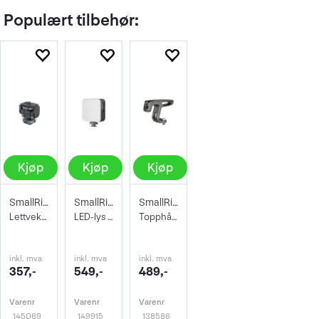
Populært tilbehør:
Kjøp
Kjøp
Kjøp
SmallRig 3809 Monitor Mount Lite Cold Sh
SmallRig 4055 Video Light Vibe P108 RGB
SmallRig 2756 Mini Top Handle for LW Cam
Lettvekts monitorholder for blitssko
LED-lys i lommeformat
Topphåndtak for lette kameraer
inkl. mva
inkl. mva
inkl. mva
357,-
549,-
489,-
Varenr
Varenr
Varenr
145089
149915
138586