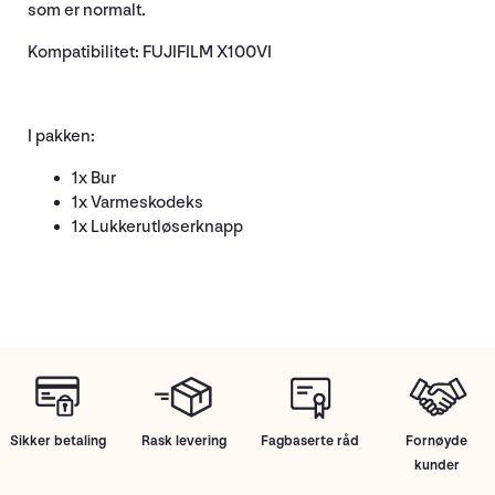
som er normalt.
Kompatibilitet: FUJIFILM X100VI
I pakken:
1x Bur
1x Varmeskodeks
1x Lukkerutløserknapp
Sikker betaling
Rask levering
Fagbaserte råd
Fornøyde
kunder