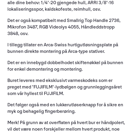
alle dine behov: 1/4"-20 gjengede hull, ARRI 3/8"-16
lokaliseringsspor, kaldskofeste, reimhull, osv.
Det er også kompatibelt med Smallrig Top Handle 2736,
Mikrofon 3487, RGB Videolys 4055, Håndleddstropp
3848, osv.
I tillegg tillater en Arca-Swiss hurtigutløsningsplate på
bunnen direkte montering på Arca-type stativer.
Det er en innebygd dobbelhodet skiftenøkkel på bunnen
for enkel demontering og montering.
Buret leveres med eksklusivt varmeskodeks som er
preget med "FUJIFILM"-lydbølgen og grunnleggingsåret
som vår hyllest til FUJIFILM.
Det følger også med en lukkerutløserknapp for å sikre en
myk og behagelig fingerberøring.
Merk! På grunn av at overflaten på hvert bur er håndpolert,
vil det være noen forskjeller mellom hvert produkt, noe