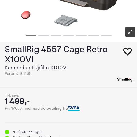
SmallRig 4557 Cage Retro
X100VI
Kamerabur Fujifilm X100VI
Varenr:
161168
inkl. mva
1 499,-
Fra 170,-/mnd med delbetaling fra
4
på butikklager