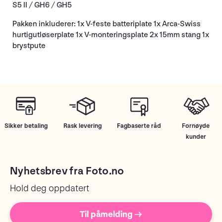
S5 II / GH6 / GH5
Pakken inkluderer: 1x V-feste batteriplate 1x Arca-Swiss
hurtigutløserplate 1x V-monteringsplate 2x 15mm stang 1x
brystpute
Sikker betaling
Rask levering
Fagbaserte råd
Fornøyde
kunder
Nyhetsbrev fra Foto.no
Hold deg oppdatert
Til påmelding →