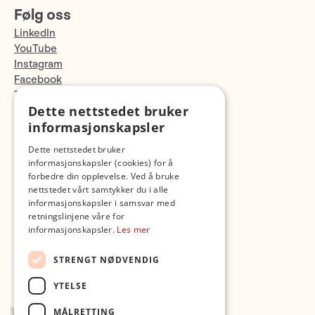
Følg oss
LinkedIn
YouTube
Instagram
Facebook
TikTok
Dette nettstedet bruker
Fotopodden
informasjonskapsler
Med forbehold om skrive- og lagerfeil
Dette nettstedet bruker
informasjonskapsler (cookies) for å
forbedre din opplevelse. Ved å bruke
nettstedet vårt samtykker du i alle
informasjonskapsler i samsvar med
retningslinjene våre for
informasjonskapsler.
Les mer
STRENGT NØDVENDIG
YTELSE
MÅLRETTING