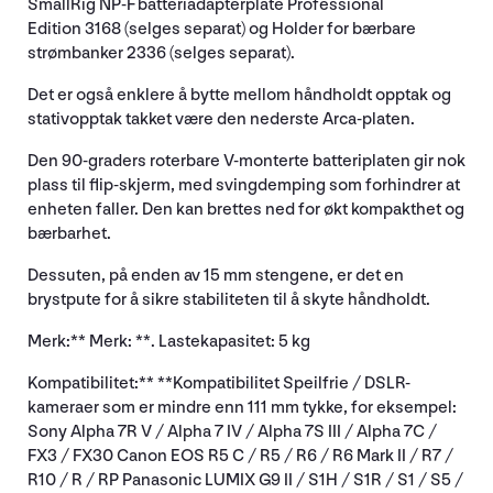
SmallRig NP-F batteriadapterplate Professional
Edition 3168 (selges separat) og Holder for bærbare
strømbanker 2336 (selges separat).
Det er også enklere å bytte mellom håndholdt opptak og
stativopptak takket være den nederste Arca-platen.
Den 90-graders roterbare V-monterte batteriplaten gir nok
plass til flip-skjerm, med svingdemping som forhindrer at
enheten faller. Den kan brettes ned for økt kompakthet og
bærbarhet.
Dessuten, på enden av 15 mm stengene, er det en
brystpute for å sikre stabiliteten til å skyte håndholdt.
Merk:** Merk: **. Lastekapasitet: 5 kg
Kompatibilitet:** **Kompatibilitet Speilfrie / DSLR-
kameraer som er mindre enn 111 mm tykke, for eksempel:
Sony Alpha 7R V / Alpha 7 IV / Alpha 7S III / Alpha 7C /
FX3 / FX30 Canon EOS R5 C / R5 / R6 / R6 Mark II / R7 /
R10 / R / RP Panasonic LUMIX G9 II / S1H / S1R / S1 / S5 /