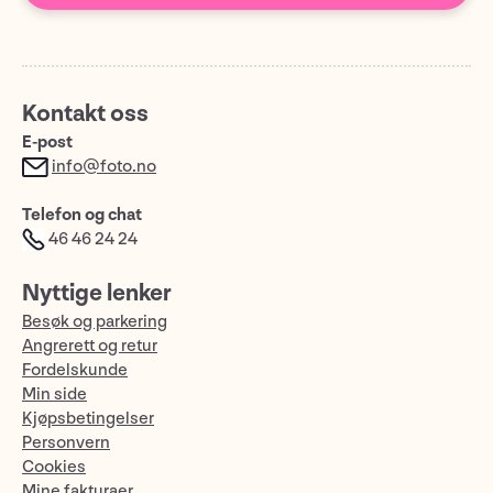
Kontakt oss
E-post
info@foto.no
Telefon og chat
46 46 24 24
Nyttige lenker
Besøk og parkering
Angrerett og retur
Fordelskunde
Min side
Kjøpsbetingelser
Personvern
Cookies
Mine fakturaer