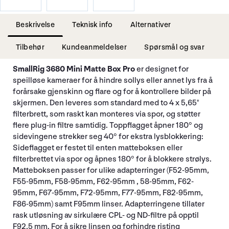
Beskrivelse
Teknisk info
Alternativer
Tilbehør
Kundeanmeldelser
Spørsmål og svar
SmallRig 3680 Mini Matte Box Pro
er designet for
speilløse kameraer for å hindre sollys eller annet lys fra å
forårsake gjenskinn og flare og for å kontrollere bilder på
skjermen. Den leveres som standard med to 4 x 5,65"
filterbrett, som raskt kan monteres via spor, og støtter
flere plug-in filtre samtidig. Toppflagget åpner 180° og
sidevingene strekker seg 40° for ekstra lysblokkering:
Sideflagget er festet til enten matteboksen eller
filterbrettet via spor og åpnes 180° for å blokkere strølys.
Matteboksen passer for ulike adapterringer (F52-95mm,
F55-95mm, F58-95mm, F62-95mm , 58-95mm, F62-
95mm, F67-95mm, F72-95mm, F77-95mm, F82-95mm,
F86-95mm) samt F95mm linser. Adapterringene tillater
rask utløsning av sirkulære CPL- og ND-filtre på opptil
F92,5 mm. For å sikre linsen og forhindre risting