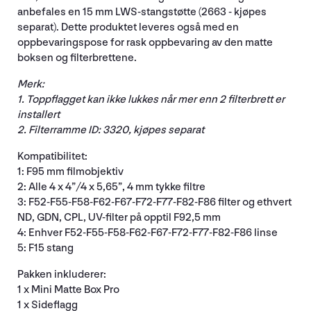
anbefales en 15 mm LWS-stangstøtte (2663 - kjøpes
separat). Dette produktet leveres også med en
oppbevaringspose for rask oppbevaring av den matte
boksen og filterbrettene.
Merk:
1. Toppflagget kan ikke lukkes når mer enn 2 filterbrett er
installert
2. Filterramme ID: 3320, kjøpes separat
Kompatibilitet:
1: F95 mm filmobjektiv
2: Alle 4 x 4”/4 x 5,65”, 4 mm tykke filtre
3: F52-F55-F58-F62-F67-F72-F77-F82-F86 filter og ethvert
ND, GDN, CPL, UV-filter på opptil F92,5 mm
4: Enhver F52-F55-F58-F62-F67-F72-F77-F82-F86 linse
5: F15 stang
Pakken inkluderer:
1 x Mini Matte Box Pro
1 x Sideflagg