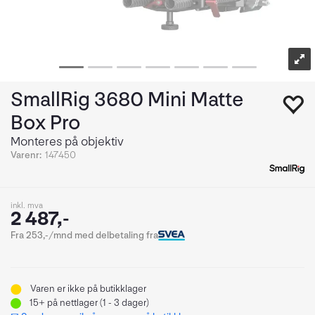
SmallRig 3680 Mini Matte
Box Pro
Monteres på objektiv
Varenr:
147450
inkl. mva
2 487,-
Fra 253,-/mnd med delbetaling fra
Varen er ikke på butikklager
15+
på nettlager (1 - 3 dager)