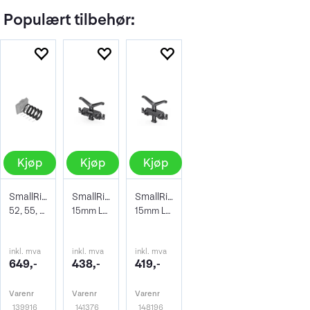
Populært tilbehør:
Kjøp
Kjøp
Kjøp
SmallRig 3383 Adapter Rings Kit
SmallRig 2680 Universal Lens Support
SmallRig 2681 Universal Lens Support
52, 55, 58, 62, 86mm. For Mini Matte Box
15mm LWS
15mm LWS
inkl. mva
inkl. mva
inkl. mva
649,-
438,-
419,-
Varenr
Varenr
Varenr
139916
141376
148196