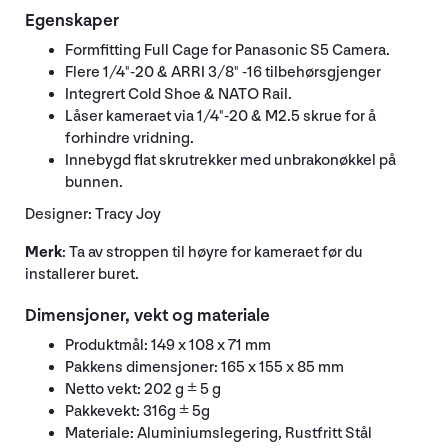
Egenskaper
Formfitting Full Cage for Panasonic S5 Camera.
Flere 1/4"-20 & ARRI 3/8" -16 tilbehørsgjenger
Integrert Cold Shoe & NATO Rail.
Låser kameraet via 1/4"-20 & M2.5 skrue for å
forhindre vridning.
Innebygd flat skrutrekker med unbrakonøkkel på
bunnen.
Designer: Tracy Joy
Merk
: Ta av stroppen til høyre for kameraet før du
installerer buret.
Dimensjoner, vekt og materiale
Produktmål: 149 x 108 x 71 mm
Pakkens dimensjoner: 165 x 155 x 85 mm
Netto vekt: 202 g ± 5 g
Pakkevekt: 316g ± 5g
Materiale: Aluminiumslegering, Rustfritt Stål