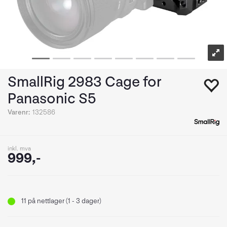
SmallRig 2983 Cage for
Panasonic S5
Varenr:
132586
inkl. mva
999,-
11
på nettlager (1 - 3 dager)