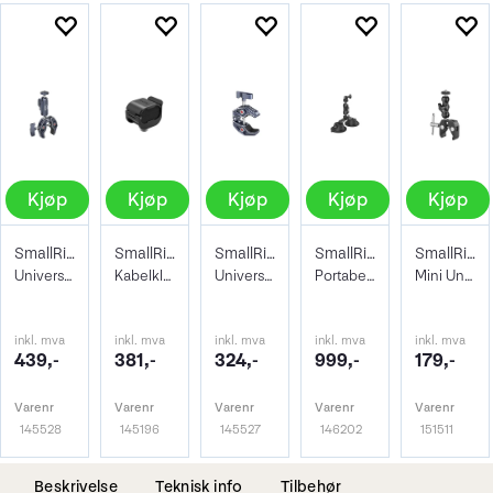
Kjøp
Kjøp
Kjøp
Kjøp
Kjøp
SmallRig 3757 Crab-Shaped Clamp + Arm
SmallRig 3685 Camera Cable Clamp
SmallRig 3755 Crab-Shaped Clamp
SmallRig 3566 Dual Suction Cup
SmallRig 2164 Crab-Shaped Clamp + Arm
Universalklemme med Magic Arm
Kabelklemme. Hold orden på kabler
Universalklemme for lettere utstyr
Portabel dobbel sugekopp kamerafeste 0,5
Mini Universalklemme med Magic Arm
inkl. mva
inkl. mva
inkl. mva
inkl. mva
inkl. mva
439,-
381,-
324,-
999,-
179,-
Varenr
Varenr
Varenr
Varenr
Varenr
145528
145196
145527
146202
151511
Beskrivelse
Teknisk info
Tilbehør