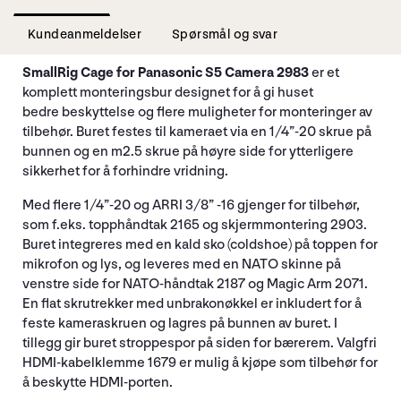
Kundeanmeldelser
Spørsmål og svar
SmallRig Cage for Panasonic S5 Camera 2983
er et
komplett monteringsbur designet for å gi huset
bedre beskyttelse og flere muligheter for monteringer av
tilbehør. Buret festes til kameraet via en 1/4”-20 skrue på
bunnen og en m2.5 skrue på høyre side for ytterligere
sikkerhet for å forhindre vridning.
Med flere 1/4”-20 og ARRI 3/8” -16 gjenger for tilbehør,
som f.eks. topphåndtak 2165 og skjermmontering 2903.
Buret integreres med en kald sko (coldshoe) på toppen for
mikrofon og lys, og leveres med en NATO skinne på
venstre side for NATO-håndtak 2187 og Magic Arm 2071.
En flat skrutrekker med unbrakonøkkel er inkludert for å
feste kameraskruen og lagres på bunnen av buret. I
tillegg gir buret stroppespor på siden for bærerem. Valgfri
HDMI-kabelklemme 1679 er mulig å kjøpe som tilbehør for
å beskytte HDMI-porten.