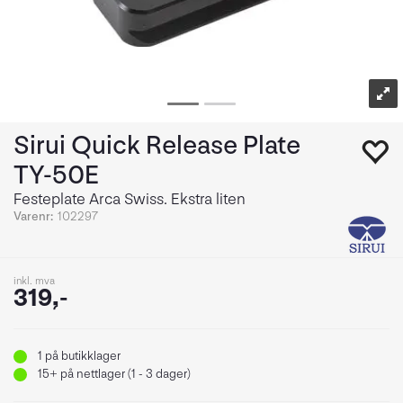
Sirui Quick Release Plate
TY-50E
Festeplate Arca Swiss. Ekstra liten
Varenr:
102297
inkl. mva
319,-
1
på butikklager
15+
på nettlager (1 - 3 dager)