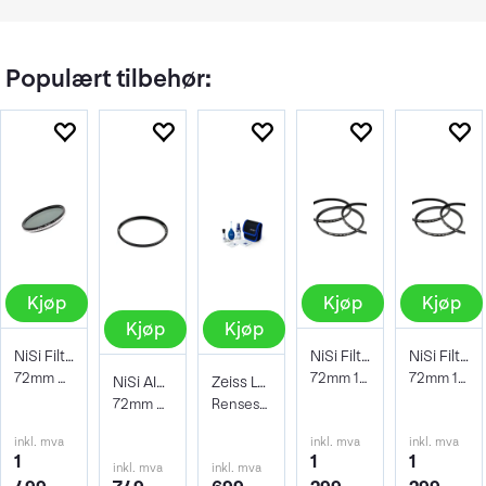
Populært tilbehør:
Kjøp
Kjøp
Kjøp
Kjøp
Kjøp
NiSi Filter ND-Vario 1-5 stops TrueColor
NiSi Filter Circular Black Mist 1/4 72mm
NiSi Filter Circular Black Mist 1/2 72mm
72mm Pro Nano 1-5stops Variable ND
72mm 1/4 Soft/Diffuser-filter
72mm 1/2 Soft/Diffuser-filter
NiSi AIR Protector Filter 72mm
Zeiss Lens Cleaning Kit
72mm Beskyttelsesfilter
Rensesett for objektiv og kamera
inkl. mva
inkl. mva
inkl. mva
1
1
1
inkl. mva
inkl. mva