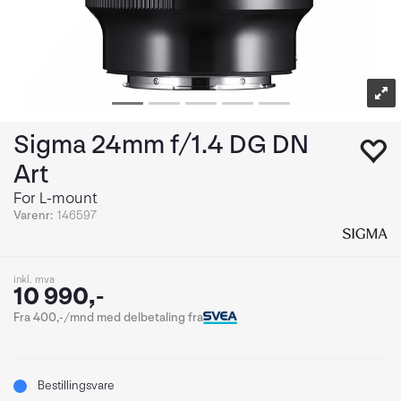
Sigma 24mm f/1.4 DG DN
Art
For L-mount
Varenr:
146597
inkl. mva
10 990,-
Fra 400,-/mnd med delbetaling fra
Bestillingsvare