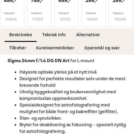
499,-
749,-
699,-
299,-
299,-
Varenr
Varenr
Varenr
Varenr
Varenr
142946
171290
101322
139461
139466
Beskrivelse
Teknisk info
Alternativer
Tilbehør
Kundeanmeldelser
Spørsmål og svar
Sigma 24mm f/1.4 DG DN Art
for L-mount
Høyeste optiske ytelse på et nytt nivå
Designet for perfekte resultater selv under de mest
krevende forhold
Utrolig byggekvalitet og brukervennlighet med
kompromissløs oppmerksomhet
Spesialdesignet for astrofotografering med
mulighet for både front- og bakrefilter (gelfilter).
Støv- og sprutsikker.
Bryter for deaktivering av fokusring – spesielt nyttig
for astrofotografering.