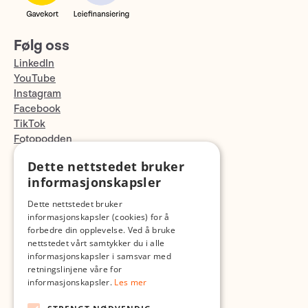
Følg oss
LinkedIn
YouTube
Instagram
Facebook
TikTok
Fotopodden
Dette nettstedet bruker
Med forbehold om skrive- og lagerfeil
informasjonskapsler
Dette nettstedet bruker
informasjonskapsler (cookies) for å
forbedre din opplevelse. Ved å bruke
nettstedet vårt samtykker du i alle
informasjonskapsler i samsvar med
retningslinjene våre for
informasjonskapsler.
Les mer