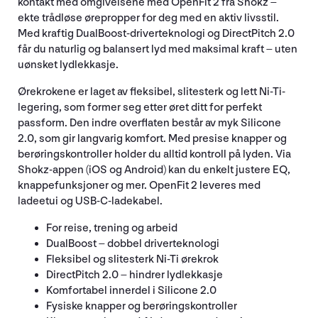
kontakt med omgivelsene med OpenFit 2 fra Shokz –
ekte trådløse ørepropper for deg med en aktiv livsstil.
Med kraftig DualBoost-driverteknologi og DirectPitch 2.0
får du naturlig og balansert lyd med maksimal kraft – uten
uønsket lydlekkasje.
Ørekrokene er laget av fleksibel, slitesterk og lett Ni-Ti-
legering, som former seg etter øret ditt for perfekt
passform. Den indre overflaten består av myk Silicone
2.0, som gir langvarig komfort. Med presise knapper og
berøringskontroller holder du alltid kontroll på lyden. Via
Shokz-appen (iOS og Android) kan du enkelt justere EQ,
knappefunksjoner og mer. OpenFit 2 leveres med
ladeetui og USB-C-ladekabel.
For reise, trening og arbeid
DualBoost – dobbel driverteknologi
Fleksibel og slitesterk Ni-Ti ørekrok
DirectPitch 2.0 – hindrer lydlekkasje
Komfortabel innerdel i Silicone 2.0
Fysiske knapper og berøringskontroller