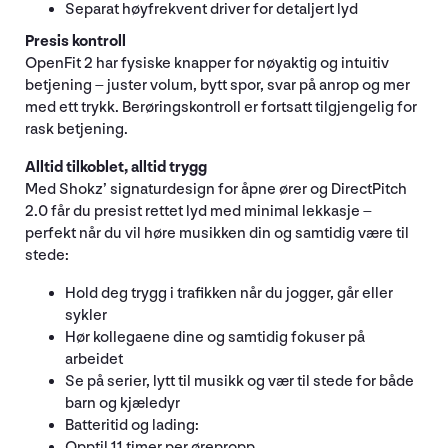
Separat høyfrekvent driver for detaljert lyd
Presis kontroll
OpenFit 2 har fysiske knapper for nøyaktig og intuitiv
betjening – juster volum, bytt spor, svar på anrop og mer
med ett trykk. Berøringskontroll er fortsatt tilgjengelig for
rask betjening.
Alltid tilkoblet, alltid trygg
Med Shokz’ signaturdesign for åpne ører og DirectPitch
2.0 får du presist rettet lyd med minimal lekkasje –
perfekt når du vil høre musikken din og samtidig være til
stede:
Hold deg trygg i trafikken når du jogger, går eller
sykler
Hør kollegaene dine og samtidig fokuser på
arbeidet
Se på serier, lytt til musikk og vær til stede for både
barn og kjæledyr
Batteritid og lading:
Opptil 11 timer per ørepropp