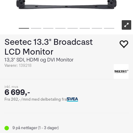
Seetec 13.3" Broadcast
LCD Monitor
13,3" SDI, HDMI og DVI Monitor
Varenr:
139218
inkl. mva
6 699,-
Fra 262,-/mnd med delbetaling fra
9
på nettlager (1 - 3 dager)