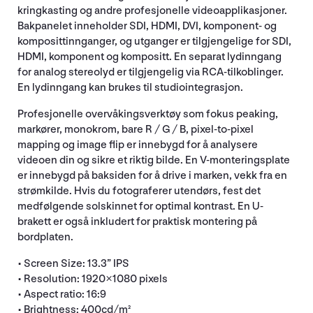
kringkasting og andre profesjonelle videoapplikasjoner.
Bakpanelet inneholder SDI, HDMI, DVI, komponent- og
komposittinnganger, og utganger er tilgjengelige for SDI,
HDMI, komponent og kompositt. En separat lydinngang
for analog stereolyd er tilgjengelig via RCA-tilkoblinger.
En lydinngang kan brukes til studiointegrasjon.
Profesjonelle overvåkingsverktøy som fokus peaking,
markører, monokrom, bare R / G / B, pixel-to-pixel
mapping og image flip er innebygd for å analysere
videoen din og sikre et riktig bilde. En V-monteringsplate
er innebygd på baksiden for å drive i marken, vekk fra en
strømkilde. Hvis du fotograferer utendørs, fest det
medfølgende solskinnet for optimal kontrast. En U-
brakett er også inkludert for praktisk montering på
bordplaten.
• Screen Size: 13.3” IPS
• Resolution: 1920×1080 pixels
• Aspect ratio: 16:9
• Brightness: 400cd/m²