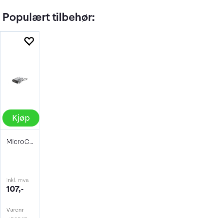
Populært tilbehør:
Kjøp
MicroConnect USB3.0 to USB-C Adapter
inkl. mva
107,-
Varenr