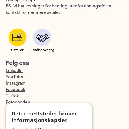
PS!
Vi har løsninger for henting utenfor åpningstid, ta
kontakt for nærmere avtale.
Følg oss
LinkedIn
YouTube
Instagram
Facebook
TikTok
Fotopodden
Dette nettstedet bruker
Med forbehold om skrive- og lagerfeil
informasjonskapsler