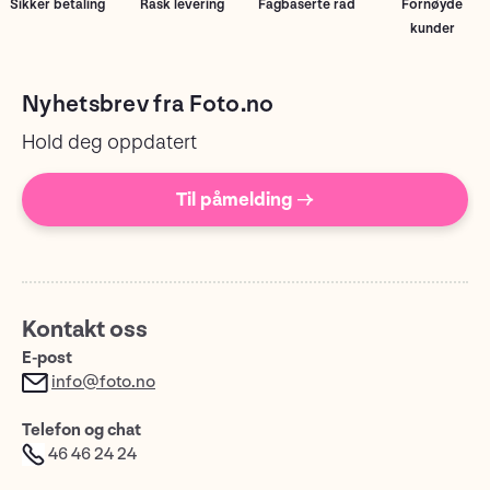
Sikker betaling
Rask levering
Fagbaserte råd
Fornøyde
kunder
Nyhetsbrev fra Foto.no
Hold deg oppdatert
Til påmelding →
Kontakt oss
E-post
info@foto.no
Telefon og chat
46 46 24 24