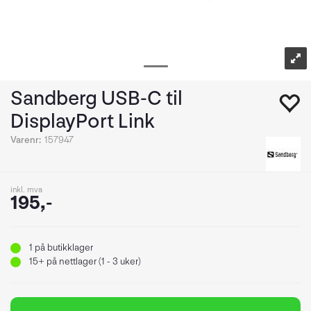
Sandberg USB-C til
DisplayPort Link
Varenr:
157947
inkl. mva
195,-
1
på butikklager
15+
på nettlager (1 - 3 uker)