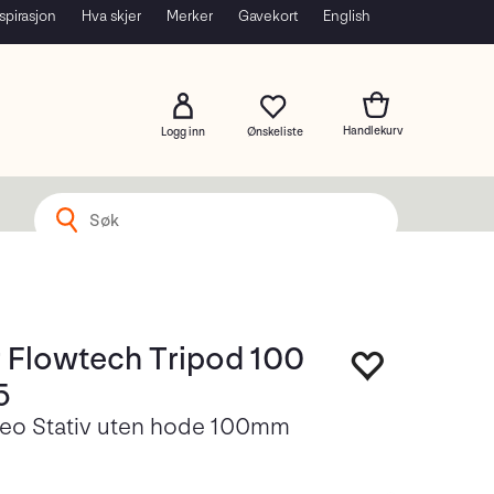
spirasjon
Hva skjer
Merker
Gavekort
English
Logg inn
r Flowtech Tripod 100
5
eo Stativ uten hode 100mm