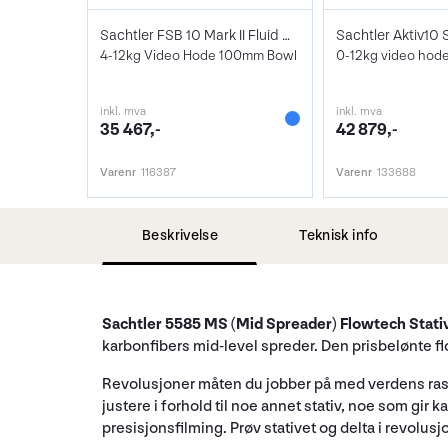
Sachtler FSB 10 Mark II Fluid Head
4-12kg Video Hode 100mm Bowl
0-12kg video hod
inkl. mva
inkl. mva
35 467,-
42 879,-
Varenr
116387
Varenr
133688
Beskrivelse
Teknisk info
Sachtler 5585 MS (Mid Spreader) Flowtech Stat
karbonfibers mid-level spreder. Den prisbelønte flo
Revolusjoner måten du jobber på med verdens raskes
justere i forhold til noe annet stativ, noe som gir
presisjonsfilming. Prøv stativet og delta i revolusj