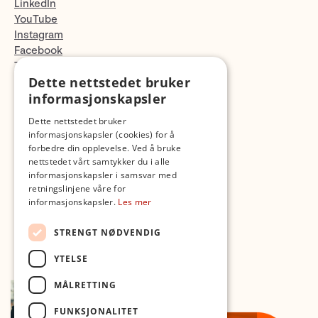
LinkedIn
YouTube
Instagram
Facebook
TikTok
Dette nettstedet bruker
Fotopodden
informasjonskapsler
Med forbehold om skrive- og lagerfeil
Dette nettstedet bruker
informasjonskapsler (cookies) for å
forbedre din opplevelse. Ved å bruke
nettstedet vårt samtykker du i alle
informasjonskapsler i samsvar med
retningslinjene våre for
informasjonskapsler.
Les mer
STRENGT NØDVENDIG
YTELSE
MÅLRETTING
FUNKSJONALITET