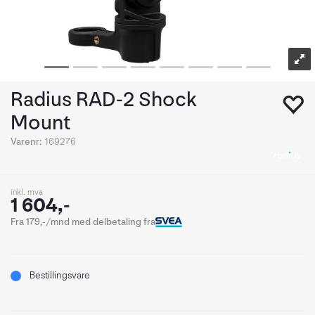
Radius RAD-2 Shock
Mount
Varenr:
169276
inkl. mva
1 604,-
Fra 179,-/mnd med delbetaling fra
Bestillingsvare