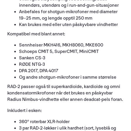
innendørs, utendørs og i run-and-gun-situasjoner
Anbefales for shotgun-mikrofoner med diameter
19–25 mm, og lengde opptil 250 mm
Kan brukes med eller uten påskyvbare vindhetter
Kompatibel med blant annet:
Sennheiser MKH416, MKH8060, MKE600
Schoeps CMIT 5, SuperCMIT, MiniCMIT
Sanken CS-3
RØDE NTG-3
DPA 2017, DPA 4017
Og andre shotgun-mikrofoner i samme størrelse
RAD-2 passer også til superkardioide, kardioide og omni
kondensatormikrofoner når det brukes en påskyvbar
Radius Nimbus-vindhette eller annen deadcat-pels foran.
Inkludert i esken:
360° roterbar XLR-holder
3 par RAD-2-løkker i ulik hardhet (sort, lyseblå og