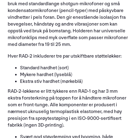
bruk med standardlange shotgun-mikrofoner og små
kondensatormikrofoner (pencil-typer) med påskyvbare
vindhetter i pels foran. Den gir enestående isolasjon fra
bevegelser, håndstøy og andre vibrasjoner som kan
oppstå ved bruk på bomstang. Holderen har universelle
mikrofonklips med myk overflate som passer mikrofoner
med diameter fra 19 til 25 mm.
Hver RAD-2 inkluderer tre par utskiftbare støtteløkker:
Standard hardhet (sort)
Mykere hardhet (lyseblå)
Ekstra stiv hardhet (mørkeblå)
RAD-2-løkkene er litt tykkere enn RAD-1 og har 3 mm
ekstra forsterkning på toppen for å håndtere mikrofoner
som er front-tunge. Alle komponenter er produsert i
nærmest uknuselig termoplastisk elastomer, med høy
presisjon fra sprøytestøping i en ISO-9000-sertifisert
fabrikk (ingen 3D-printing).
Svært god støydemping ved booming, både