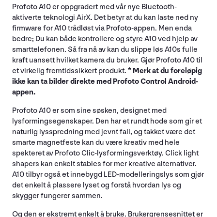
Profoto A10 er oppgradert med vår nye Bluetooth-
aktiverte teknologi AirX. Det betyr at du kan laste ned ny
firmware for A10 trådløst via Profoto-appen. Men enda
bedre; Du kan både kontrollere og styre A10 ved hjelp av
smarttelefonen. Så fra nå av kan du slippe løs A10s fulle
kraft uansett hvilket kamera du bruker. Gjør Profoto A10 til
et virkelig fremtidssikkert produkt.
* Merk at du foreløpig
ikke kan ta bilder direkte med Profoto Control Android-
appen.
Profoto A10 er som sine søsken, designet med
lysformingsegenskaper. Den har et rundt hode som gir et
naturlig lysspredning med jevnt fall, og takket være det
smarte magnetfeste kan du være kreativ med hele
spekteret av Profoto Clic-lysformingsverktøy. Click light
shapers kan enkelt stables for mer kreative alternativer.
A10 tilbyr også et innebygd LED-modelleringslys som gjør
det enkelt å plassere lyset og forstå hvordan lys og
skygger fungerer sammen.
Og den er ekstremt enkelt å bruke. Brukergrensesnittet er