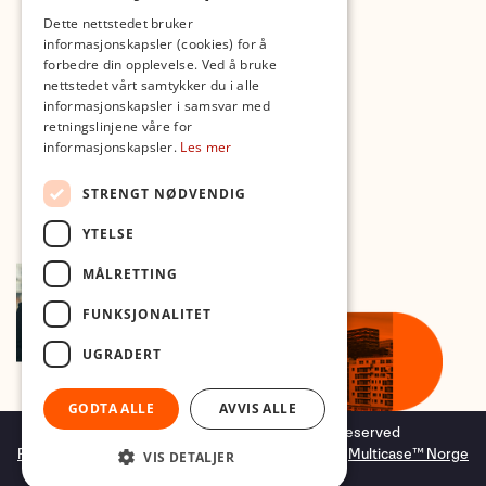
Med forbehold om skrive- og lagerfeil
Dette nettstedet bruker
informasjonskapsler (cookies) for å
forbedre din opplevelse. Ved å bruke
nettstedet vårt samtykker du i alle
informasjonskapsler i samsvar med
retningslinjene våre for
informasjonskapsler.
Les mer
STRENGT NØDVENDIG
YTELSE
MÅLRETTING
FUNKSJONALITET
UGRADERT
GODTA ALLE
AVVIS ALLE
Copyright © 2026 Foto.no - All rights reserved
Forretningssystem
og
nettbutikkløsning
levert av
Multicase™ Norge
VIS DETALJER
AS