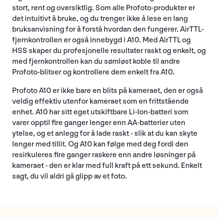
stort, rent og oversiktlig. Som alle Profoto-produkter er
det intuitivt å bruke, og du trenger ikke å lese en lang
bruksanvisning for å forstå hvordan den fungerer. AirTTL-
fjernkontrollen er også innebygd i A10. Med AirTTL og
HSS skaper du profesjonelle resultater raskt og enkelt, og
med fjernkontrollen kan du sømløst koble til andre
Profoto-blitser og kontrollere dem enkelt fra A10.
Profoto A10 er ikke bare en blits på kameraet, den er også
veldig effektiv utenfor kameraet som en frittstående
enhet. A10 har sitt eget utskiftbare Li-Ion-batteri som
varer opptil fire ganger lenger enn AA-batterier uten
ytelse, og et anlegg for å lade raskt - slik at du kan skyte
lenger med tillit. Og A10 kan følge med deg fordi den
resirkuleres fire ganger raskere enn andre løsninger på
kameraet - den er klar med full kraft på ett sekund. Enkelt
sagt, du vil aldri gå glipp av et foto.