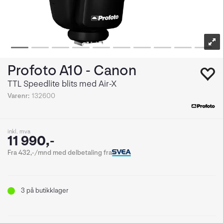
Profoto A10 - Canon
TTL Speedlite blits med Air-X
Varenr:
132600
inkl. mva
11 990,-
Fra 432,-/mnd med delbetaling fra
3
på butikklager