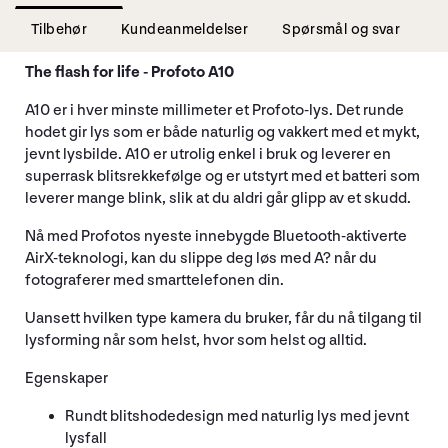
Tilbehør
Kundeanmeldelser
Spørsmål og svar
The flash for life - Profoto A10
A10 er i hver minste millimeter et Profoto-lys. Det runde
hodet gir lys som er både naturlig og vakkert med et mykt,
jevnt lysbilde. A10 er utrolig enkel i bruk og leverer en
superrask blitsrekkefølge og er utstyrt med et batteri som
leverer mange blink, slik at du aldri går glipp av et skudd.
Nå med Profotos nyeste innebygde Bluetooth-aktiverte
AirX-teknologi, kan du slippe deg løs med A? når du
fotograferer med smarttelefonen din.
Uansett hvilken type kamera du bruker, får du nå tilgang til
lysforming når som helst, hvor som helst og alltid.
Egenskaper
Rundt blitshodedesign med naturlig lys med jevnt
lysfall