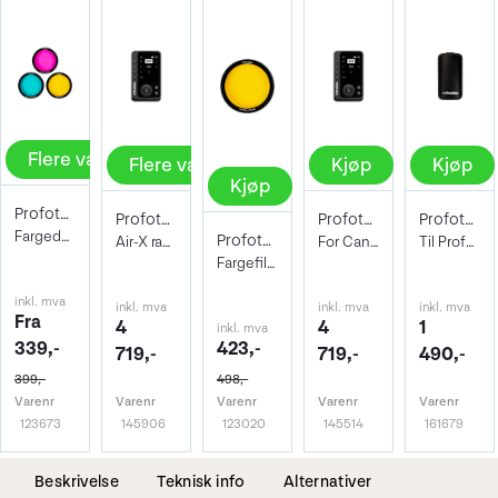
Flere valg
Flere valg
Kjøp
Kjøp
Kjøp
Profoto Clic Gel
Profoto Connect Pro
Profoto Connect Pro Air-X radioutløser C
Profoto A-serie Li-Ion Battery 2S1P
Fargede filter til blits i A1-serien
Profoto Clic Gel - Yellow
Air-X radioutløser
For Canon
Til Profoto A2, A1, A1X og A10
Fargefilter til blits i A1-serien
inkl. mva
inkl. mva
inkl. mva
inkl. mva
Fra
4
4
1
inkl. mva
339,-
423,-
719,-
719,-
490,-
399,-
498,-
Varenr
Varenr
Varenr
Varenr
Varenr
123673
145906
123020
145514
161679
Beskrivelse
Teknisk info
Alternativer