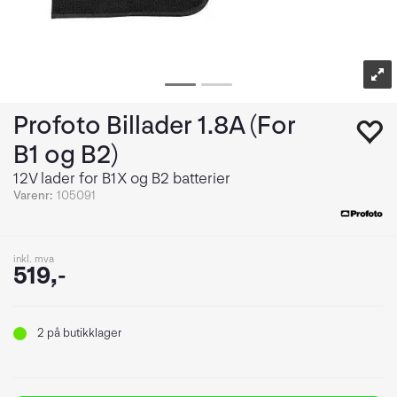
Profoto Billader 1.8A (For
B1 og B2)
12V lader for B1X og B2 batterier
Varenr:
105091
inkl. mva
519,-
2
på butikklager