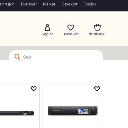
spirasjon
Hva skjer
Merker
Gavekort
English
Logg inn