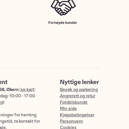
Fornøyde kunder
ent
Nyttige lenker
68, Økern
(
se kart
)
Besøk og parkering
dag: 10:00 - 17:00
Angrerett og retur
ngt
Fordelskunde
Min side
sninger for henting
Kjøpsbetingelser
gstid, ta kontakt for
Personvern
ale.
Cookies