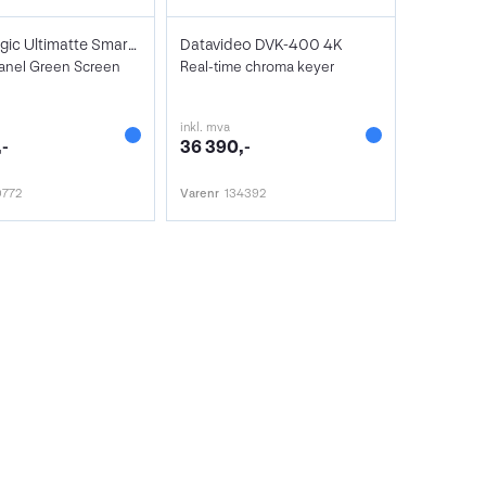
Blackmagic Ultimatte Smart Remote 4
Datavideo DVK-400 4K
Panel Green Screen
Real-time chroma keyer
inkl. mva
-
36 390,-
0772
Varenr
134392