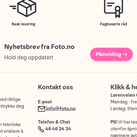
Rask levering
Fagbaserte råd
Nyhetsbrev fra Foto.no
Påmelding →
Hold deg oppdatert
Kontakt oss
Klikk & h
Lørenveien 
med riktige
E-post
Mandag - fre
uttrykke deg
info@foto.no
Lørdag: Ste
Telefon & Chat
PS!
Vi har lø
n tekniske
46 46 24 24
utenfor åpnin
et enklere å
nærmere avt