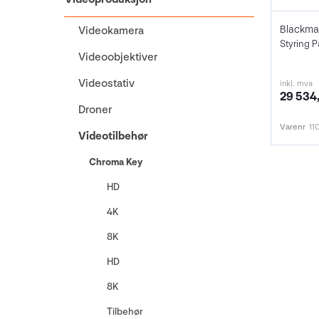
Videokamera
Styring 
Videoobjektiver
Videostativ
inkl. mva
29 534,
Droner
Varenr
11
Videotilbehør
Chroma Key
HD
4K
8K
HD
8K
Tilbehør