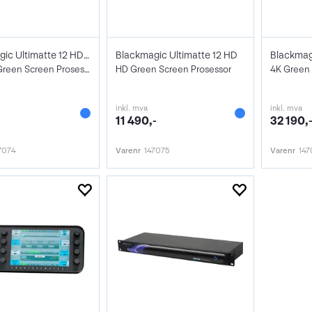
Blackmagic Ultimatte 12 HD Mini
Blackmagic Ultimatte 12 HD
Blackmagi
HD Mini Green Screen Prosessor
HD Green Screen Prosessor
4K Green 
inkl. mva
inkl. mva
11 490,-
32 190,
7074
Varenr
147075
Varenr
147