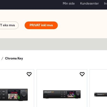
Min side
Kundesenter
In
FT
PRIVAT
Chroma Key