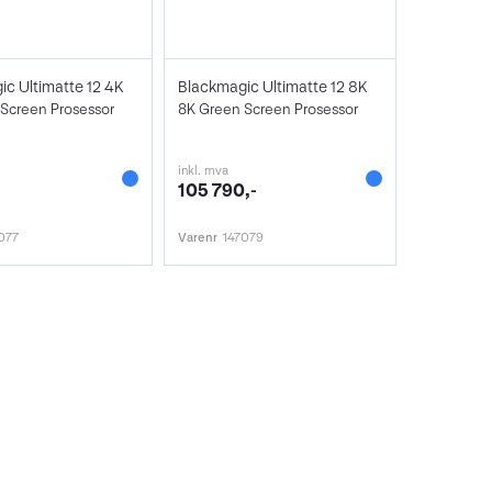
c Ultimatte 12 4K
Blackmagic Ultimatte 12 8K
Screen Prosessor
8K Green Screen Prosessor
inkl. mva
-
105 790,-
077
Varenr
147079