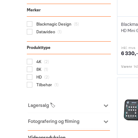
Merker
Blackmagic Design
(5)
Datavideo
(1)
Produkttype
inkl. mva
6 330,-
4K
(2)
Varenr
14
8K
(1)
HD
(2)
Tilbehør
(1)
Lagersalg 🏷️
Fotografering og filming
Videoproduksjon