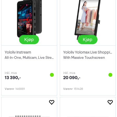
Kjøp
Kjøp
Yololiv Instream
Yololiv Yolomax Live Shopping Solution
All-In-One, Multicam, Live Stream
With Massive Touchscreen
inkl. mva
inkl. mva
13 390,-
20 090,-
Varenr
146881
Varenr
151428