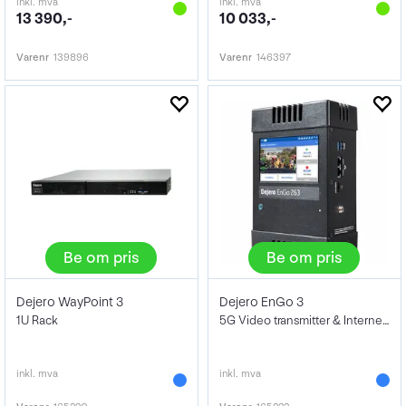
inkl. mva
inkl. mva
13 390,-
10 033,-
Varenr
139896
Varenr
146397
Be om pris
Be om pris
Dejero WayPoint 3
Dejero EnGo 3
1U Rack
5G Video transmitter & Internett Gateway
inkl. mva
inkl. mva