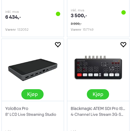
inkl. mva
inkl. mva
3 500,-
6 434,-
3 999,-
Varenr
132052
Varenr
157749
Kjøp
Kjøp
YoloBox Pro
Blackmagic ATEM SDI Pro ISO
8" LCD Live Streaming Studio
4-Channel Live Stream 3G-SDI Switcher