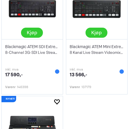
Kjøp
Kjøp
Blackmagic ATEM SDI Extreme ISO
Blackmagic ATEM Mini Extreme
8-Channel 3G-SDI Live Streaming Switcher
8 Kanal Live Stream Videomixer HDMI
inkl. mva
inkl. mva
17 590,-
13 566,-
Varenr
146398
Varenr
137179