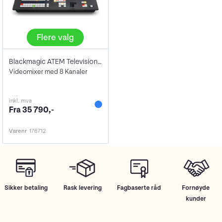
Flere valg
Blackmagic ATEM Television Studio
Videomixer med 8 Kanaler
inkl. mva
Fra 35 790,-
Varenr
176712
Sikker betaling
Rask levering
Fagbaserte råd
Fornøyde
kunder