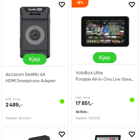
5%
Kjøp
Kjøp
YoloBox Ultra
Accsoon SeeMo 4K
Portable All-In-One Live Streaming
HDMI Smartphone Adapter
inkl. mva
inkl. mva
17 851,-
2 489,-
18 790,-
Varenr
164064
Varenr
159239