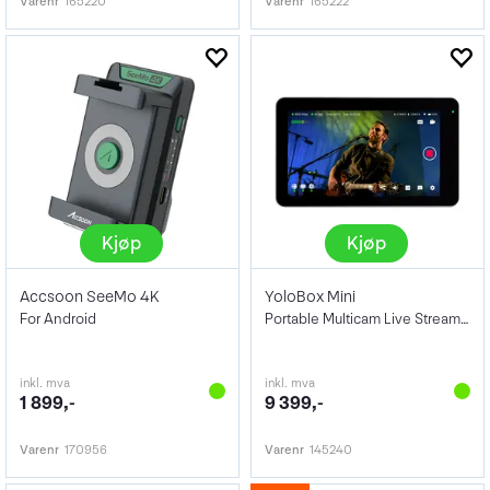
Varenr
165220
Varenr
165222
Kjøp
Kjøp
Accsoon SeeMo 4K
YoloBox Mini
For Android
Portable Multicam Live Streaming Studio
inkl. mva
inkl. mva
1 899,-
9 399,-
Varenr
170956
Varenr
145240