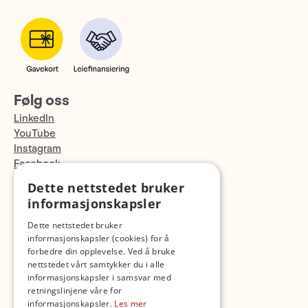
Følg oss
LinkedIn
YouTube
Instagram
Facebook
TikTok
Dette nettstedet bruker
Fotopodden
informasjonskapsler
Dette nettstedet bruker
Med forbehold om skrive- og lagerfeil
informasjonskapsler (cookies) for å
forbedre din opplevelse. Ved å bruke
nettstedet vårt samtykker du i alle
informasjonskapsler i samsvar med
retningslinjene våre for
informasjonskapsler.
Les mer