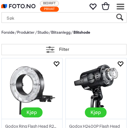
BEDRIFT
PRIVAT
Forside
Produkter
Studio
Blitsanlegg
Blitshode
Filter
Kjøp
Kjøp
Godox Ring Flash Head R200
Godox H2400P Flash Head