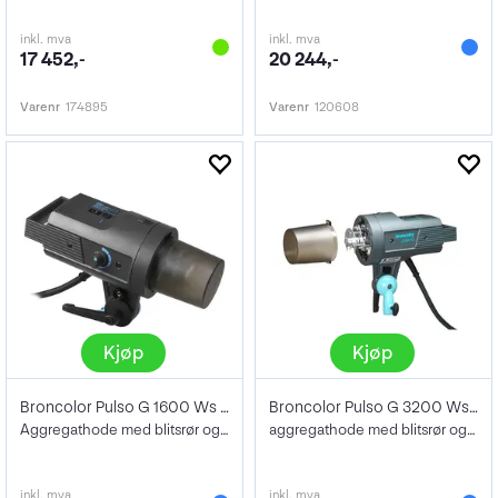
inkl. mva
inkl. mva
17 452,-
20 244,-
Varenr
174895
Varenr
120608
Kjøp
Kjøp
Broncolor Pulso G 1600 Ws komplett
Broncolor Pulso G 3200 Ws komplett
Aggregathode med blitsrør og besk.glass
aggregathode med blitsrør og besk.glass
inkl. mva
inkl. mva