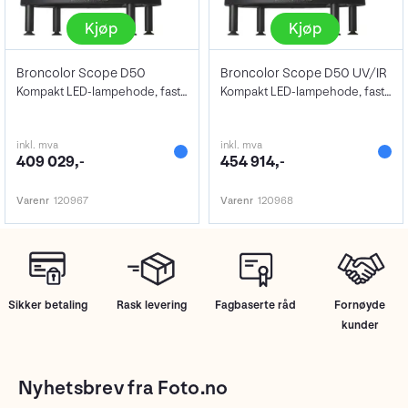
Kjøp
Kjøp
Broncolor Scope D50
Broncolor Scope D50 UV/IR
Kompakt LED-lampehode, fastlys
Kompakt LED-lampehode, fastlys
inkl. mva
inkl. mva
409 029,-
454 914,-
Varenr
120967
Varenr
120968
Sikker betaling
Rask levering
Fagbaserte råd
Fornøyde
kunder
Nyhetsbrev fra Foto.no