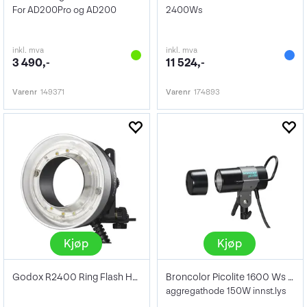
For AD200Pro og AD200
2400Ws
inkl. mva
inkl. mva
3 490,-
11 524,-
Varenr
149371
Varenr
174893
Kjøp
Kjøp
Godox R2400 Ring Flash Head for P2400
Broncolor Picolite 1600 Ws komplett
aggregathode 150W innst.lys