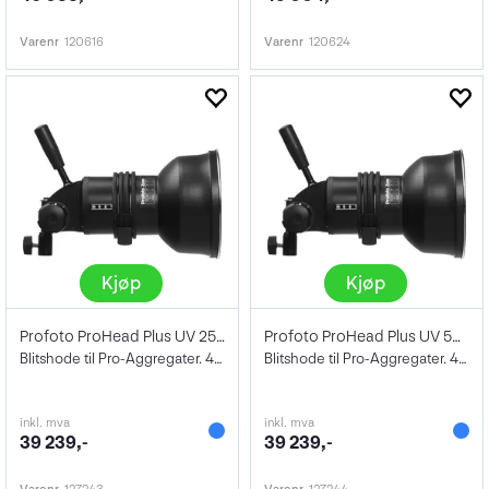
Varenr
120616
Varenr
120624
Kjøp
Kjøp
Profoto ProHead Plus UV 250W m/Zoom Refl
Profoto ProHead Plus UV 500W m/Zoom Refl
Blitshode til Pro-Aggregater. 4800Ws
Blitshode til Pro-Aggregater. 4800Ws
inkl. mva
inkl. mva
39 239,-
39 239,-