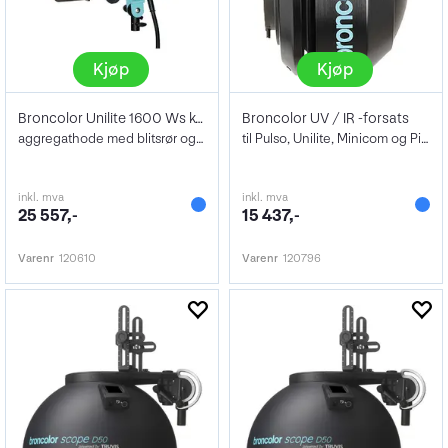
Kjøp
Kjøp
Broncolor Unilite 1600 Ws komplett
Broncolor UV / IR -forsats
aggregathode med blitsrør og besk.glass
til Pulso, Unilite, Minicom og Picolite
inkl. mva
inkl. mva
25 557,-
15 437,-
Varenr
120610
Varenr
120796