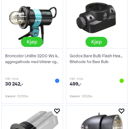
Kjøp
Kjøp
Broncolor Unilite 3200 Ws komplett
Godox Bare Bulb Flash Head AD200
aggregathode med blitsrør og besk.glass
Blitshode for Bare Bulb
inkl. mva
inkl. mva
30 242,-
499,-
Varenr
133594
Varenr
135284