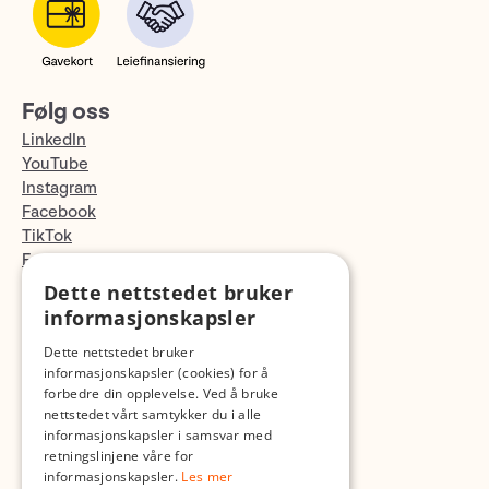
Følg oss
LinkedIn
YouTube
Instagram
Facebook
TikTok
Fotopodden
Dette nettstedet bruker
Med forbehold om skrive- og lagerfeil
informasjonskapsler
Dette nettstedet bruker
informasjonskapsler (cookies) for å
forbedre din opplevelse. Ved å bruke
nettstedet vårt samtykker du i alle
informasjonskapsler i samsvar med
retningslinjene våre for
informasjonskapsler.
Les mer