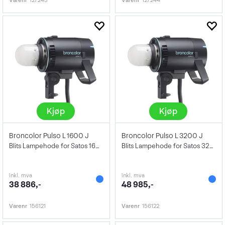
Varenr
127243
Varenr
127244
Kjøp
Kjøp
Broncolor Pulso L 1600 J
Broncolor Pulso L 3200 J
Blits Lampehode for Satos 1600Ws
Blits Lampehode for Satos 3200Ws
inkl. mva
inkl. mva
38 886,-
48 985,-
Varenr
156121
Varenr
156122