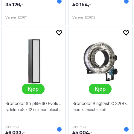
35 126,-
40 154,-
Varenr
120611
Varenr
120612
Kjøp
Kjøp
Broncolor Striplite 60 Evolution
Broncolor Ringflash C 3200 Ws
lyskilde 58 x 12 cm med plexifront 5500K
med kamerabrakett
inkl. mva
inkl. mva
46 033,-
45 004,-