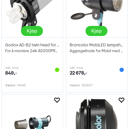
Kjøp
Kjøp
Godox AD-B2 twin head for AD200
Broncolor MobiLED lampehode komplett
For å montere 2stk AD200PRO II sammen
Aggregathode for Mobil med LED innst.lys
inkl. mva
inkl. mva
849,-
22 678,-
Varenr
141415
Varenr
120607