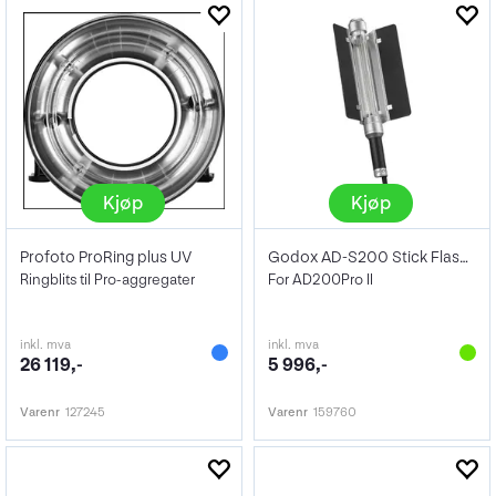
Kjøp
Kjøp
Profoto ProRing plus UV
Godox AD-S200 Stick Flash Head
Ringblits til Pro-aggregater
For AD200Pro II
inkl. mva
inkl. mva
26 119,-
5 996,-
Varenr
127245
Varenr
159760