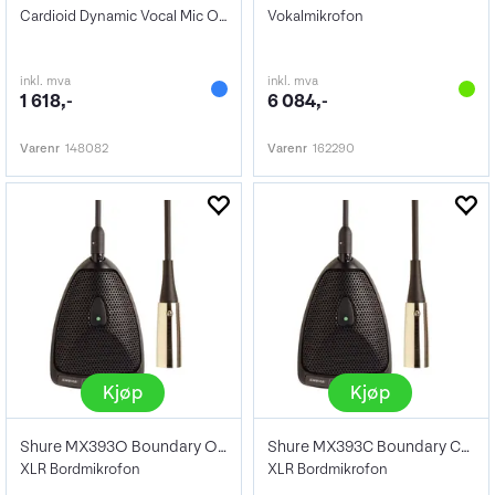
Cardioid Dynamic Vocal Mic On/Off Switch
Vokalmikrofon
inkl. mva
inkl. mva
1 618,-
6 084,-
Varenr
148082
Varenr
162290
Kjøp
Kjøp
Shure MX393O Boundary Omni Mikrofon
Shure MX393C Boundary Cardioid Mikrofon
XLR Bordmikrofon
XLR Bordmikrofon