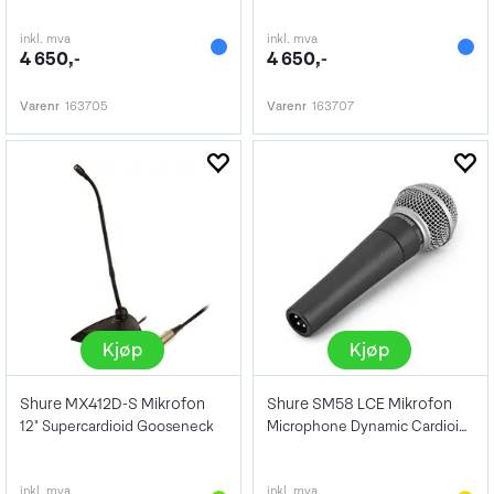
inkl. mva
inkl. mva
4 650,-
4 650,-
Varenr
163705
Varenr
163707
Kjøp
Kjøp
Shure MX412D-S Mikrofon
Shure SM58 LCE Mikrofon
12" Supercardioid Gooseneck
Microphone Dynamic Cardioid Vokal Mic
inkl. mva
inkl. mva