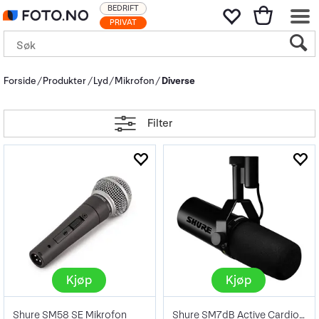
BEDRIFT
PRIVAT
Forside
Produkter
Lyd
Mikrofon
Diverse
Filter
Kjøp
Kjøp
Shure SM58 SE Mikrofon
Shure SM7dB Active Cardioid Dynamic Mic