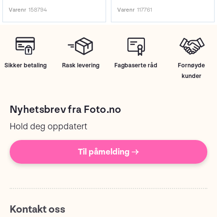
Varenr
158794
Varenr
117761
Sikker betaling
Rask levering
Fagbaserte råd
Fornøyde
kunder
Nyhetsbrev fra Foto.no
Hold deg oppdatert
Til påmelding →
Kontakt oss