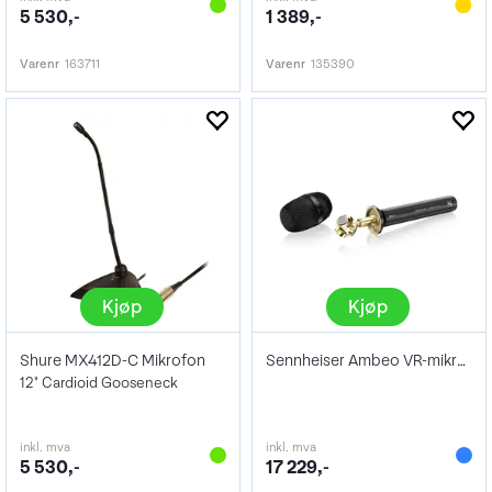
5 530,-
1 389,-
Varenr
163711
Varenr
135390
Kjøp
Kjøp
Shure MX412D-C Mikrofon
Sennheiser Ambeo VR-mikrofon
12" Cardioid Gooseneck
inkl. mva
inkl. mva
5 530,-
17 229,-