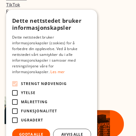
TikTok
Fotopodden
Dette nettstedet bruker
Med forbehold om skrive- og lagerfeil
informasjonskapsler
Dette nettstedet bruker
informasjonskapsler (cookies) for å
forbedre din opplevelse. Ved å bruke
nettstedet vårt samtykker du i alle
informasjonskapsler i samsvar med
retningslinjene våre for
informasjonskapsler.
Les mer
STRENGT NØDVENDIG
YTELSE
MÅLRETTING
FUNKSJONALITET
UGRADERT
GODTA ALLE
AVVIS ALLE