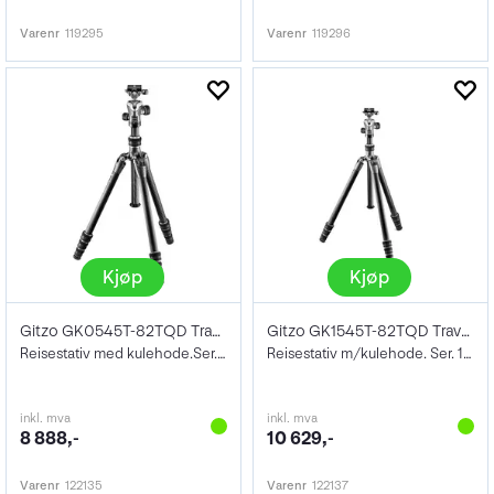
Varenr
119295
Varenr
119296
Kjøp
Kjøp
Gitzo GK0545T-82TQD Traveler Tripod KIT
Gitzo GK1545T-82TQD Traveler Tripod KIT
Reisestativ med kulehode.Ser. 0. Karbon.
Reisestativ m/kulehode. Ser. 1. Carbon.
inkl. mva
inkl. mva
8 888,-
10 629,-
Varenr
122135
Varenr
122137