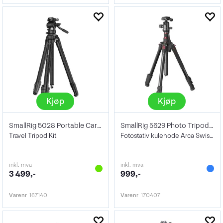
Kjøp
Kjøp
SmallRig 5028 Portable Carbon Fiber
SmallRig 5629 Photo Tripod Aluminium
Travel Tripod Kit
Fotostativ kulehode Arca Swiss Maks 1,8m
inkl. mva
inkl. mva
3 499,-
999,-
Varenr
167140
Varenr
170407