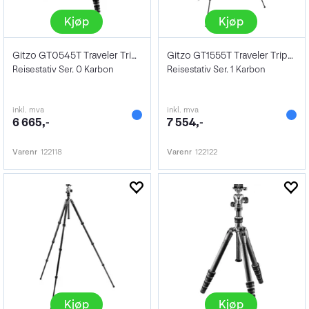
Kjøp
Kjøp
Gitzo GT0545T Traveler Tripod Carbon
Gitzo GT1555T Traveler Tripod Carbon
Reisestativ Ser. 0 Karbon
Reisestativ Ser. 1 Karbon
inkl. mva
inkl. mva
6 665,-
7 554,-
Varenr
122118
Varenr
122122
Kjøp
Kjøp