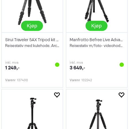
Kjøp
Kjøp
Sirui Traveler 5AX Tripod kit Aluminium
Manfrotto Befree Live Advanced 3-Way KIT
Reisestativ med kulehode. Arca Swiss
Reisestativ m/foto- videohode. Aluminium
inkl. mva
inkl. mva
1 249,-
3 649,-
Varenr
137498
Varenr
132242