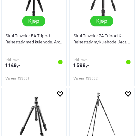
Kjøp
Kjøp
Sirui Traveler 5A Tripod
Sirui Traveler 7A Tripod Kit
Reisestativ med kulehode. Arca Swiss
Reisestativ m/kulehode. Arca Swiss
inkl. mva
inkl. mva
1 149,-
1 598,-
Varenr
133581
Varenr
133582