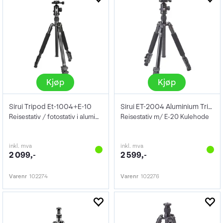
Kjøp
Kjøp
Sirui Tripod Et-1004+E-10
Sirui ET-2004 Aluminium Tripod
Reisestativ / fotostativ i aluminium
Reisestativ m/ E-20 Kulehode
inkl. mva
inkl. mva
2 099,-
2 599,-
Varenr
102274
Varenr
102276