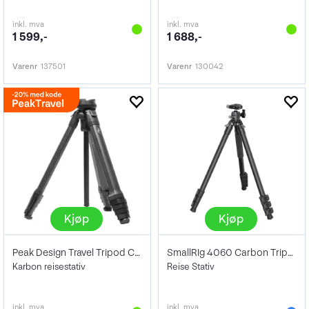
inkl. mva
inkl. mva
1 599,-
1 688,-
Varenr
137501
Varenr
130042
Kjøp
Kjøp
Peak Design Travel Tripod Carbon
SmallRIg 4060 Carbon Tripod Kit AP-10
Karbon reisestativ
Reise Stativ
inkl. mva
inkl. mva