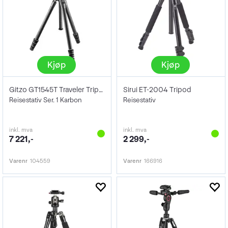
Kjøp
Kjøp
Gitzo GT1545T Traveler Tripod Carbon
Sirui ET-2004 Tripod
Reisestativ Ser. 1 Karbon
Reisestativ
inkl. mva
inkl. mva
7 221,-
2 299,-
Varenr
104559
Varenr
166916