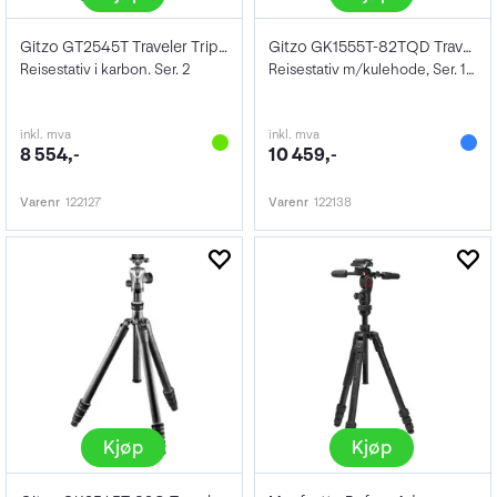
Gitzo GT2545T Traveler Tripod Carbon
Gitzo GK1555T-82TQD Traveler Tripod KIT
Reisestativ i karbon. Ser. 2
Reisestativ m/kulehode, Ser. 1. Carbon.
inkl. mva
inkl. mva
8 554,-
10 459,-
Varenr
122127
Varenr
122138
Kjøp
Kjøp