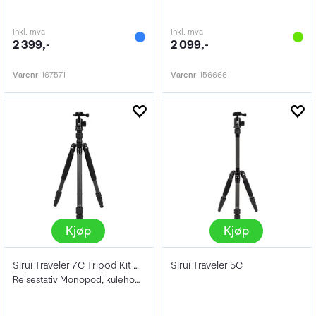
inkl. mva
inkl. mva
2 399,-
2 099,-
Varenr
167571
Varenr
156666
Kjøp
Kjøp
Sirui Traveler 7C Tripod Kit Carbon
Sirui Traveler 5C
Reisestativ Monopod, kulehode Arca Swiss