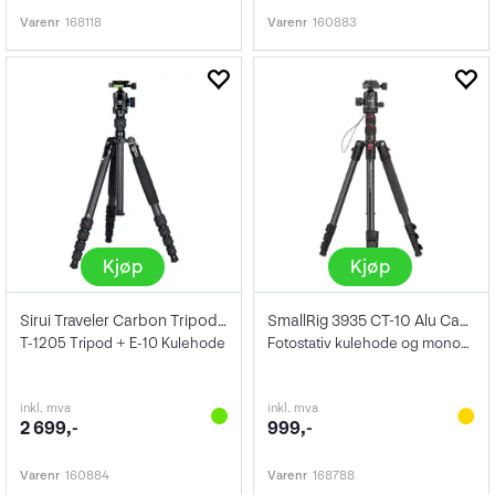
Varenr
168118
Varenr
160883
Kjøp
Kjøp
Sirui Traveler Carbon Tripod Kit
SmallRig 3935 CT-10 Alu Camera Tripod
T-1205 Tripod + E-10 Kulehode
Fotostativ kulehode og monopod Arca Swis
inkl. mva
inkl. mva
2 699,-
999,-
Varenr
160884
Varenr
168788