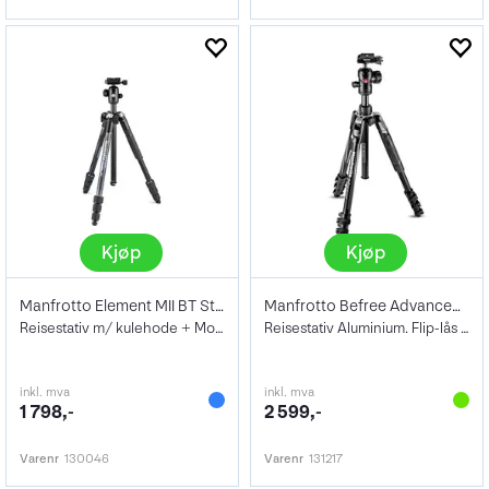
Kjøp
Kjøp
Manfrotto Element MII BT Stativkit
Manfrotto Befree Advanced Flip KIT
Reisestativ m/ kulehode + Mobil holder
Reisestativ Aluminium. Flip-lås ben
inkl. mva
inkl. mva
1 798,-
2 599,-
Varenr
130046
Varenr
131217