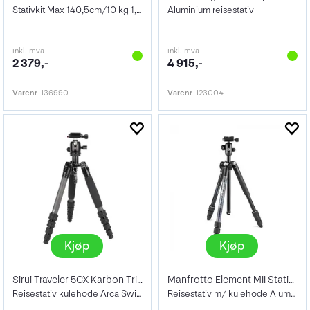
Stativkit Max 140,5cm/10 kg 1,27kg
Aluminium reisestativ
inkl. mva
inkl. mva
2 379,-
4 915,-
Varenr
136990
Varenr
123004
Kjøp
Kjøp
Sirui Traveler 5CX Karbon Tripod
Manfrotto Element MII Stativkit
Reisestativ kulehode Arca Swiss 0,9 kg
Reisestativ m/ kulehode Aluminium Sort