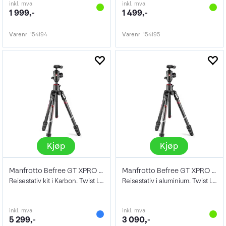
inkl. mva
inkl. mva
1 999,-
1 499,-
Varenr
154194
Varenr
154195
Kjøp
Kjøp
Manfrotto Befree GT XPRO Twist KIT
Manfrotto Befree GT XPRO Twist KIT
Reisestativ kit i Karbon. Twist Lock ben
Reisestativ i aluminium. Twist Lock ben
inkl. mva
inkl. mva
5 299,-
3 090,-