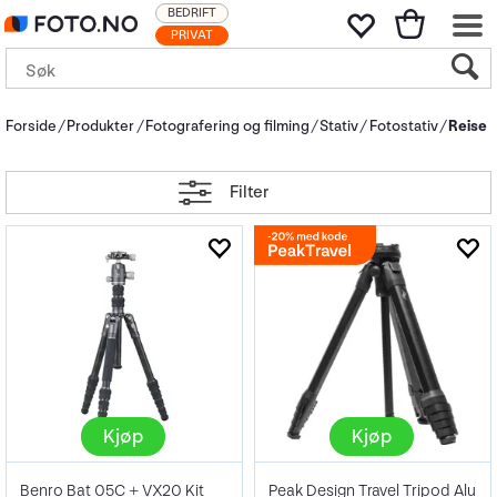
BEDRIFT
PRIVAT
Forside
Produkter
Fotografering og filming
Stativ
Fotostativ
Reise
Filter
Kjøp
Kjøp
Benro Bat 05C + VX20 Kit
Peak Design Travel Tripod Alu