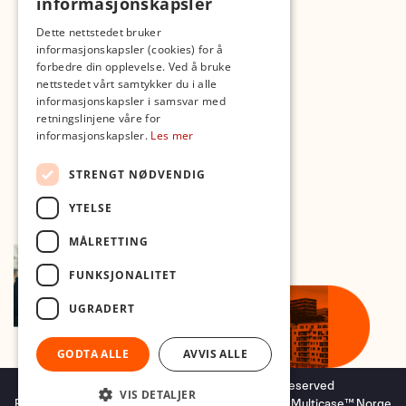
informasjonskapsler
Dette nettstedet bruker
Med forbehold om skrive- og lagerfeil
informasjonskapsler (cookies) for å
forbedre din opplevelse. Ved å bruke
nettstedet vårt samtykker du i alle
informasjonskapsler i samsvar med
retningslinjene våre for
informasjonskapsler.
Les mer
STRENGT NØDVENDIG
YTELSE
MÅLRETTING
FUNKSJONALITET
UGRADERT
GODTA ALLE
AVVIS ALLE
Copyright © 2026 Foto.no - All rights reserved
VIS DETALJER
Forretningssystem
og
nettbutikkløsning
levert av
Multicase™ Norge