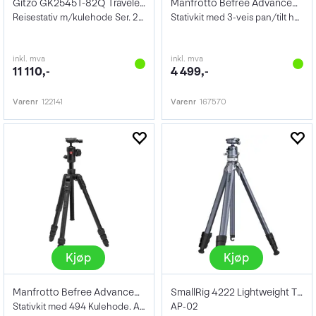
Gitzo GK2545T-82Q Traveler Tripod KIT
Manfrotto Befree Advanced GT Pro Kit Alu
Reisestativ m/kulehode Ser. 2. Carbon.
Stativkit med 3-veis pan/tilt hode
inkl. mva
inkl. mva
11 110,-
4 499,-
Varenr
122141
Varenr
167570
Kjøp
Kjøp
Manfrotto Befree Advanced Kulehode Twist
SmallRig 4222 Lightweight Travel Tripod
Stativkit med 494 Kulehode. Aluminium
AP-02