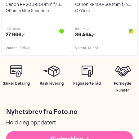
Canon RF 200-800mm f/6.3-9 IS USM
Canon RF 100-500mm f/4.5-7.1 L IS USM
Ø95mm filter Supertele
Ø77mm
inkl. mva
inkl. mva
27 966,-
36 464,-
Varenr
159549
Varenr
131681
Sikker betaling
Rask levering
Fagbaserte råd
Fornøyde
kunder
Nyhetsbrev fra Foto.no
Hold deg oppdatert
Til påmelding →