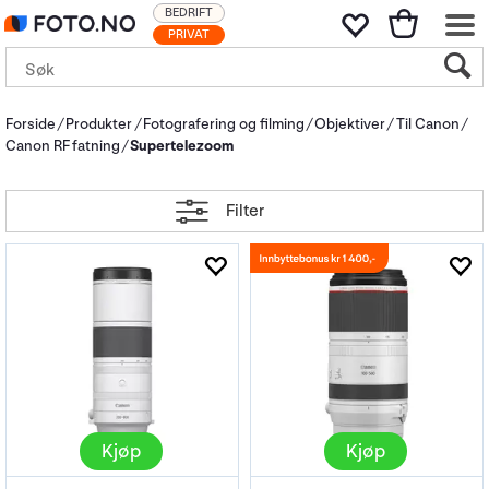
BEDRIFT
PRIVAT
Forside
Produkter
Fotografering og filming
Objektiver
Til Canon
Canon RF fatning
Supertelezoom
Filter
Kjøp
Kjøp