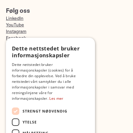
Følg oss
LinkedIn
YouTube
Instagram
Facebook
TikTok
Dette nettstedet bruker
Fotopodden
informasjonskapsler
Dette nettstedet bruker
Med forbehold om skrive- og lagerfeil
informasjonskapsler (cookies) for å
forbedre din opplevelse. Ved å bruke
nettstedet vårt samtykker du i alle
informasjonskapsler i samsvar med
retningslinjene våre for
informasjonskapsler.
Les mer
STRENGT NØDVENDIG
YTELSE