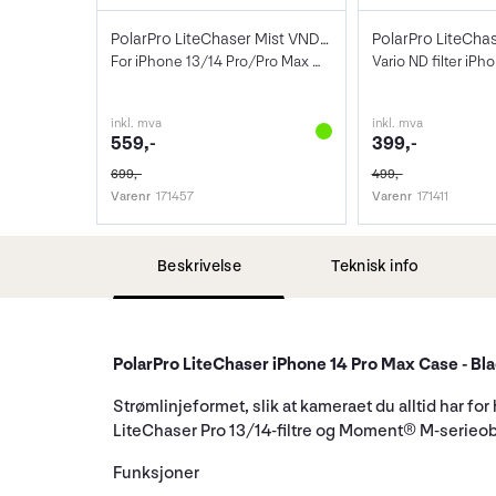
PolarPro LiteChaser Mist VND 6-7 Stop
For iPhone 13/14 Pro/Pro Max Case
Vario ND filter iPh
inkl. mva
inkl. mva
559,-
399,-
699,-
499,-
Varenr
171457
Varenr
171411
Beskrivelse
Teknisk info
PolarPro LiteChaser iPhone 14 Pro Max Case - Bl
Strømlinjeformet, slik at kameraet du alltid har fo
LiteChaser Pro 13/14-filtre og Moment® M-serieob
Funksjoner