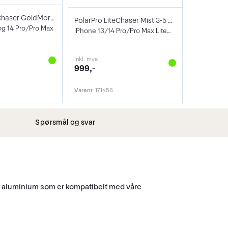
PolarPro LiteChaser GoldMorphic Filter
PolarPro LiteChaser Mist 3-5 VND
og 14 Pro/Pro Max
iPhone 13/14 Pro/Pro Max LiteChaser Case
inkl. mva
999,-
Varenr
171456
Spørsmål og svar
te i aluminium som er kompatibelt med våre