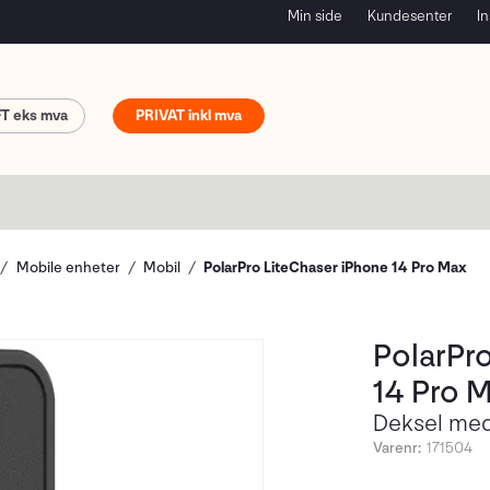
Min side
Kundesenter
In
FT
PRIVAT
Mobile enheter
Mobil
PolarPro LiteChaser iPhone 14 Pro Max
PolarPr
14 Pro 
Deksel med 
Varenr:
171504