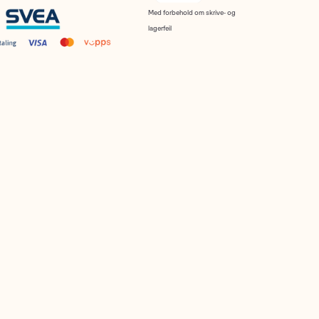
Med forbehold om skrive- og
lagerfeil