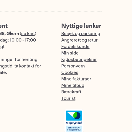
ent
Nyttige lenker
68, Økern
(
se kart
)
Besøk og parkering
dag: 10:00 - 17:00
Angrerett og retur
ngt
Fordelskunde
Min side
sninger for henting
Kjøpsbetingelser
gstid, ta kontakt for
Personvern
ale.
Cookies
Mine fakturaer
Mine tilbud
Bærekraft
Tourist