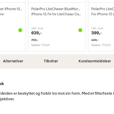
PolarPro LiteChaser iPhone 13/14 VND 3-5
PolarPro LiteChaser BlueMorphic Filter
one
iPhone 13/14 for LiteChaser Case
For iPhone 13 
inkl. mva
inkl. mva
639,-
399,-
799,-
499,-
Varenr
171421
Varenr
171432
Alternativer
Tilbehør
Kundeanmeldelser
ack
r hånden er beskyttet og forblir tro mot sin form. Med et filterfes
jektiver.