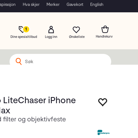
spirasjon
Hva skjer
Merker
Gavekort
English
1
Dine spesialtilbud
Logg inn
o LiteChaser iPhone
Max
filter og objektivfeste