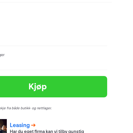
ger
Kjøp
kje fra både butikk- og nettlager.
Leasing
Har du eget firma kan vi tilby gunstig