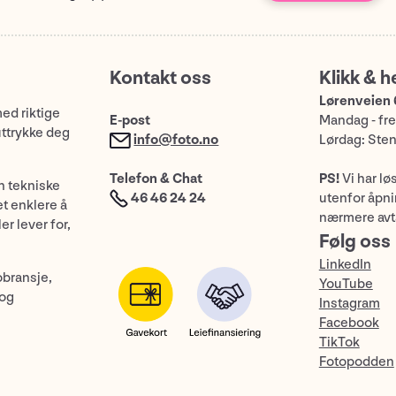
Kontakt oss
Klikk & h
Lørenveien 
med riktige
E-post
Mandag - fre
uttrykke deg
info@foto.no
Lørdag: Ste
Telefon & Chat
PS!
Vi har lø
n tekniske
46 46 24 24
utenfor åpnin
et enklere å
nærmere avt
er lever for,
Følg oss
LinkedIn
obransje,
YouTube
 og
Instagram
Facebook
TikTok
Fotopodden