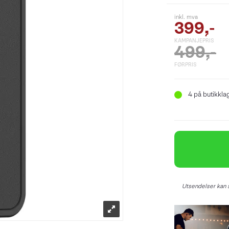
inkl. mva
399,-
KAMPANJEPRIS
499,-
FØRPRIS
4
på butikkla
Utsendelser kan s