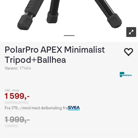
PolarPro APEX Minimalist
Tripod+Ballhea
Varenr:
171414
inkl. mva
1 599,-
KAMPANJEPRIS
Fra 179,-/mnd med delbetaling fra
1 999,-
FØRPRIS