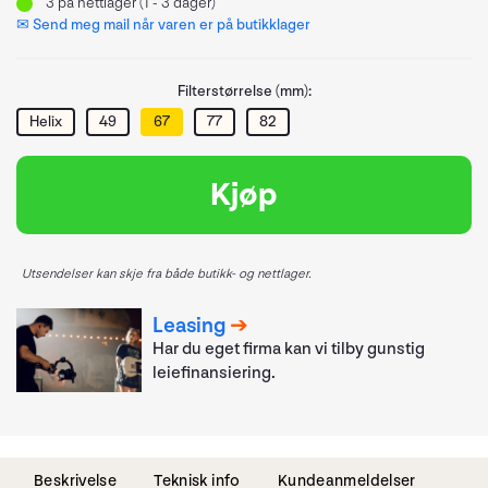
3
på nettlager (1 - 3 dager)
✉ Send meg mail når varen er på butikklager
Filterstørrelse (mm):
Helix
49
67
77
82
Kjøp
Utsendelser kan skje fra både butikk- og nettlager.
Leasing
Har du eget firma kan vi tilby gunstig
leiefinansiering.
Beskrivelse
Teknisk info
Kundeanmeldelser