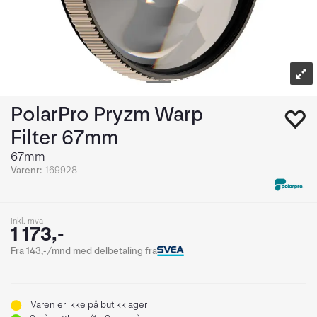
PolarPro Pryzm Warp
Filter 67mm
67mm
Varenr:
169928
inkl. mva
1 173,-
Fra 143,-/mnd med delbetaling fra
Varen er ikke på butikklager