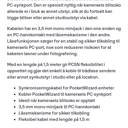
PC-synkport. Den er spesielt nyttig når kameraets blitssko
allerede er i bruk av annet utstyr, slik at du fortsatt kan
trigge blitser eller annet studioutstyr via kabel.
Kabelen har en 3,5 mm mono minijack i den ene enden og
en PC-hannkontakt med låsemekanisme i den andre.
Låsefunksjonen sørger for en stabil og sikker tilkobling til
kameraets PC-port, noe som reduserer risikoen for at
kabelen løsner under fotografering.
Med en lengde på 1,5 meter gir PC5N fleksibilitet i
oppsettet og gjør det enkelt å koble til trådløse sendere
eller annet synkutstyr i studio eller på location.
Synkroniseringskabel for PocketWizard-enheter
Kobler PocketWizard til kameraets PC-synkport
Ideell når kameraets blitssko er opptatt
3,5 mm mono minijack til PC-hannkontakt
Låsemekanisme for sikker tilkobling
Fleksibel kabel med lengde på 1,5 m