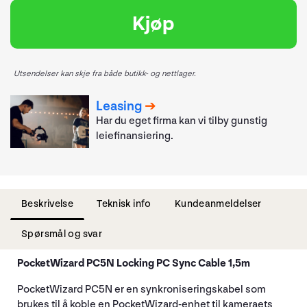
Kjøp
Utsendelser kan skje fra både butikk- og nettlager.
Leasing
Har du eget firma kan vi tilby gunstig
leiefinansiering.
Beskrivelse
Teknisk info
Kundeanmeldelser
Spørsmål og svar
PocketWizard PC5N Locking PC Sync Cable 1,5m
PocketWizard PC5N er en synkroniseringskabel som
brukes til å koble en PocketWizard-enhet til kameraets