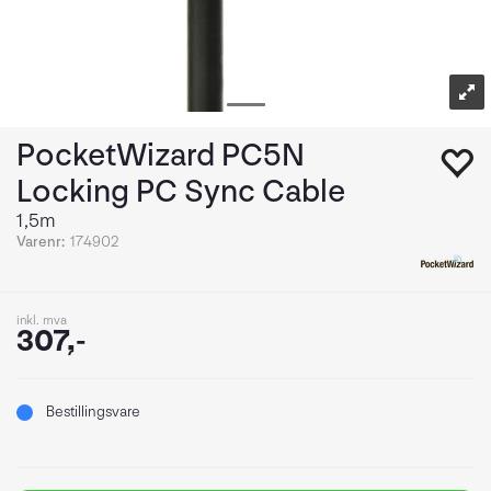
PocketWizard PC5N
Locking PC Sync Cable
1,5m
Varenr:
174902
inkl. mva
307,-
Bestillingsvare