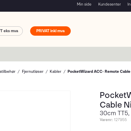
Min side
Kundesenter
In
FT
PRIVAT
tilbehør
Fjernutløser
Kabler
PocketWizard ACC- Remote Cable
PocketW
Cable N
30cm TT5, M
Varenr:
127955