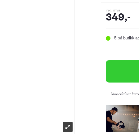
inkl. mva
349,-
5
på butikkla
Utsendelser kan s