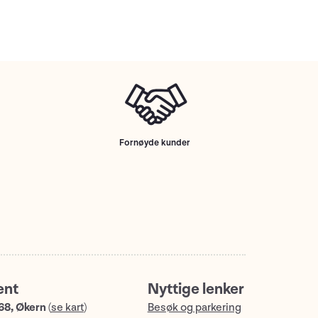
Fornøyde kunder
ent
Nyttige lenker
68, Økern
(
se kart
)
Besøk og parkering