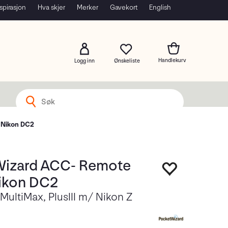
spirasjon
Hva skjer
Merker
Gavekort
English
Logg inn
 Nikon DC2
izard ACC- Remote
ikon DC2
ultiMax, PlusIII m/ Nikon Z