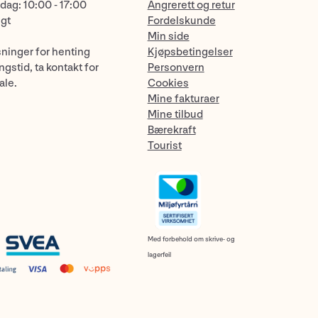
dag: 10:00 - 17:00
Angrerett og retur
ngt
Fordelskunde
Min side
sninger for henting
Kjøpsbetingelser
gstid, ta kontakt for
Personvern
ale.
Cookies
Mine fakturaer
Mine tilbud
Bærekraft
Tourist
Med forbehold om skrive- og
lagerfeil