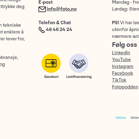
E-post
Mandag - fre
uttrykke deg
info@foto.no
Lørdag: Ste
Telefon & Chat
PS!
Vi har lø
n tekniske
46 46 24 24
utenfor åpnin
et enklere å
nærmere avt
er lever for,
Følg oss
LinkedIn
obransje,
YouTube
 og
Instagram
Facebook
TikTok
Fotopodden