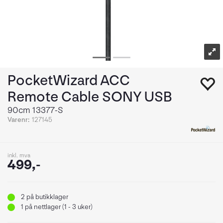
PocketWizard ACC
Remote Cable SONY USB
90cm 13377-S
Varenr:
127145
inkl. mva
499,-
2
på butikklager
1
på nettlager (1 - 3 uker)