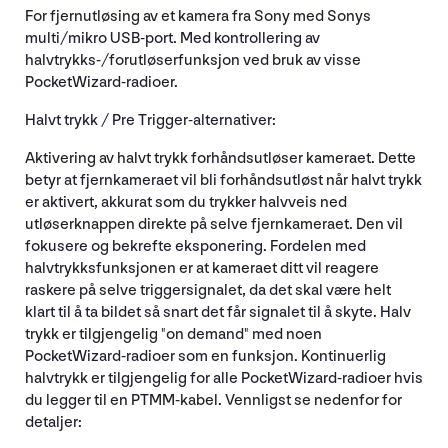
For fjernutløsing av et kamera fra Sony med Sonys
multi/mikro USB-port. Med kontrollering av
halvtrykks-/forutløserfunksjon ved bruk av visse
PocketWizard-radioer.
Halvt trykk / Pre Trigger-alternativer:
Aktivering av halvt trykk forhåndsutløser kameraet. Dette
betyr at fjernkameraet vil bli forhåndsutløst når halvt trykk
er aktivert, akkurat som du trykker halvveis ned
utløserknappen direkte på selve fjernkameraet. Den vil
fokusere og bekrefte eksponering. Fordelen med
halvtrykksfunksjonen er at kameraet ditt vil reagere
raskere på selve triggersignalet, da det skal være helt
klart til å ta bildet så snart det får signalet til å skyte. Halv
trykk er tilgjengelig "on demand" med noen
PocketWizard-radioer som en funksjon. Kontinuerlig
halvtrykk er tilgjengelig for alle PocketWizard-radioer hvis
du legger til en PTMM-kabel. Vennligst se nedenfor for
detaljer: