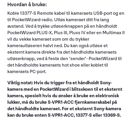
Hvordan å bruke:
Koble 13377-S Remote kabel til kameraets USB-port og en
til PocketWizard-radio. Utløs kameraet ditt fra lang
avstand. Ved å trykke utløserknappen på en håndholdt
PocketWizard PLUS-X, Plus III, Pluss IV eller en Multimax II
vil du vekke kameraet som om du trykker
kamerautløseren halvt ned. Du kan også utløse et
eksternt kamera direkte fra det håndholdte kameraets
utløserknapp, ved å feste den "sender"- PocketWizard til
det håndholdte kameraets hot shoe eller koblet til
kameraets PC-port.
Viktig notat: Hvis du trigger fra et håndholdt Sony-
kamera med en PocketWizard i blitsskoen til et eksternt
kamera, spesielt hvis du ønsker å bruke en elektronisk
lukker, må du bruke S-VPR1-ACC fjernkamerakabel på
det håndholdte kameraet. For et eksternt Sony-kamera
kan du bruke enten S-VPR1-ACC, 13377-S eller 13369-S.