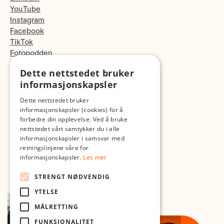
YouTube
Instagram
Facebook
TikTok
Fotopodden
Dette nettstedet bruker
Med forbehold om skrive- og lagerfeil
informasjonskapsler
Dette nettstedet bruker
informasjonskapsler (cookies) for å
forbedre din opplevelse. Ved å bruke
nettstedet vårt samtykker du i alle
informasjonskapsler i samsvar med
retningslinjene våre for
informasjonskapsler.
Les mer
STRENGT NØDVENDIG
YTELSE
MÅLRETTING
FUNKSJONALITET