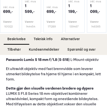
inkl. mva
inkl. mva
inkl. mva
1
1
1
inkl. mva
inkl. mva
699,-
599,-
699,-
199,-
099,-
Varenr
Varenr
Varenr
Varenr
Varenr
101322
144454
171289
139467
146365
Beskrivelse
Teknisk info
Alternativer
Tilbehør
Kundeanmeldelser
Spørsmål og svar
Panasonic Lumix S 18 mm f/1.8 (S-S18)
L-Mount-objektiv
Et ultravidt objektiv med fast brennvidde som leverer
utmerket bildeytelse fra hjørne til hjørne i en kompakt, lett
form.
Dette gjør den visuelle verdenen bredere og dypere
LUMIX S F1.8 Series 18 mm-objektivet kombinerer
ultravidvinkel, kompakt form og enestående bildeytelse.
Med tilføyelsen av dette objektivet vokser den visuelle