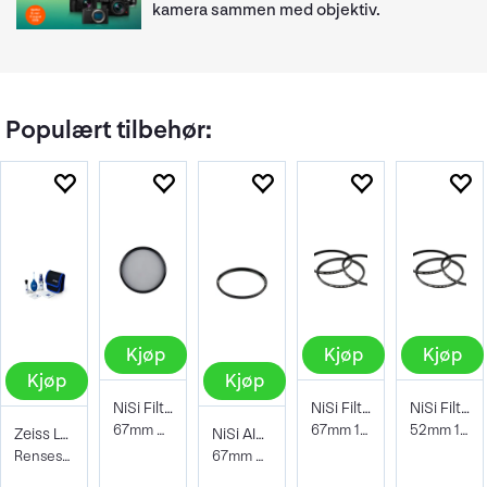
kamera sammen med objektiv.
Populært tilbehør:
Kjøp
Kjøp
Kjøp
Kjøp
Kjøp
NiSi Filter Circ Polarizer True Color 67
NiSi Filter Circular Black Mist 1/2 67mm
NiSi Filter Circular Black Mist 1/2 52mm
67mm Pro Nano Pola Filter
67mm 1/2 Soft/Diffuser-filter
52mm 1/2 Soft/Diffuser-filter
Zeiss Lens Cleaning Kit
NiSi AIR Protector Filter 67mm
Rensesett for objektiv og kamera
67mm Beskyttelsesfilter