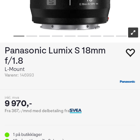
Panasonic Lumix S 18mm
f/1.8
L-Mount
Varenr:
146993
inkl. mva
9 970,-
Fra 367,-/mnd med delbetaling fra
1
på butikklager