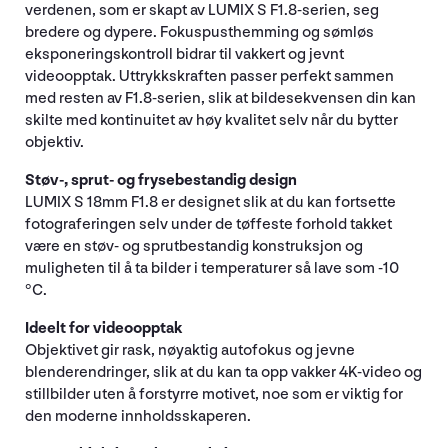
verdenen, som er skapt av LUMIX S F1.8-serien, seg
bredere og dypere. Fokuspusthemming og sømløs
eksponeringskontroll bidrar til vakkert og jevnt
videoopptak. Uttrykkskraften passer perfekt sammen
med resten av F1.8-serien, slik at bildesekvensen din kan
skilte med kontinuitet av høy kvalitet selv når du bytter
objektiv.
Støv-, sprut- og frysebestandig design
LUMIX S 18mm F1.8 er designet slik at du kan fortsette
fotograferingen selv under de tøffeste forhold takket
være en støv- og sprutbestandig konstruksjon og
muligheten til å ta bilder i temperaturer så lave som -10
°C.
Ideelt for videoopptak
Objektivet gir rask, nøyaktig autofokus og jevne
blenderendringer, slik at du kan ta opp vakker 4K-video og
stillbilder uten å forstyrre motivet, noe som er viktig for
den moderne innholdsskaperen.