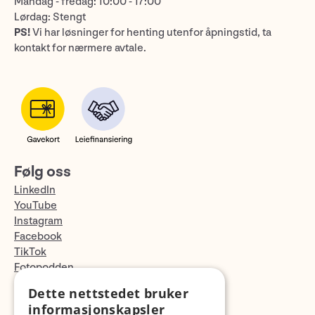
Mandag - fredag: 10:00 - 17:00
Lørdag: Stengt
PS!
Vi har løsninger for henting utenfor åpningstid, ta
kontakt for nærmere avtale.
Følg oss
LinkedIn
YouTube
Instagram
Facebook
TikTok
Fotopodden
Dette nettstedet bruker
Med forbehold om skrive- og lagerfeil
informasjonskapsler