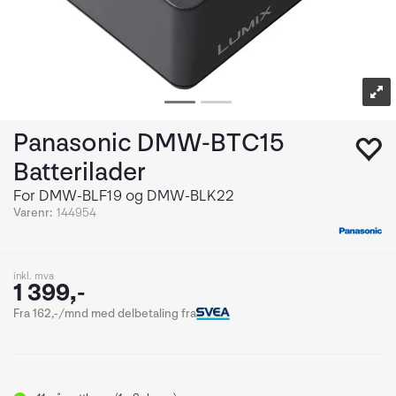
Panasonic DMW-BTC15
Batterilader
For DMW-BLF19 og DMW-BLK22
Varenr:
144954
inkl. mva
1 399,-
Fra 162,-/mnd med delbetaling fra