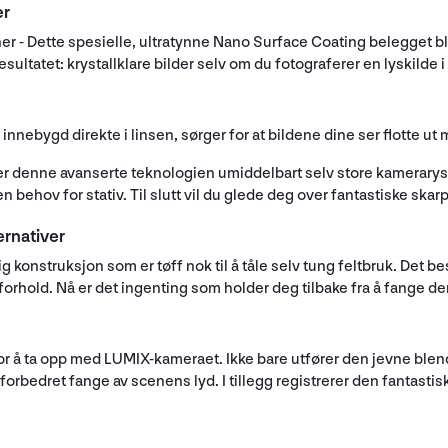
er
er - Dette spesielle, ultratynne Nano Surface Coating belegget bl
ltatet: krystallklare bilder selv om du fotograferer en lyskilde i
 innebygd direkte i linsen, sørger for at bildene dine ser flotte u
 denne avanserte teknologien umiddelbart selv store kameraryst
 behov for stativ. Til slutt vil du glede deg over fantastiske skarp
ernativer
ig konstruksjon som er tøff nok til å tåle selv tung feltbruk. Det 
forhold. Nå er det ingenting som holder deg tilbake fra å fange den
or å ta opp med LUMIX-kameraet. Ikke bare utfører den jevne blende
orbedret fange av scenens lyd. I tillegg registrerer den fantastisk