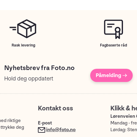
Rask levering
Fagbaserte råd
Nyhetsbrev fra Foto.no
Påmelding →
Hold deg oppdatert
Kontakt oss
Klikk & h
Lørenveien 
med riktige
E-post
Mandag - fre
uttrykke deg
info@foto.no
Lørdag: Ste