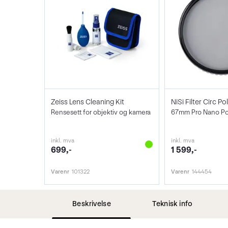
Zeiss Lens Cleaning Kit
Rensesett for objektiv og kamera
67mm Pro Nano Pola
inkl. mva
inkl. mva
699,-
1 599,-
Varenr
101322
Varenr
144454
Beskrivelse
Teknisk info