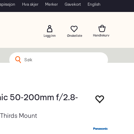
spirasjon
Hva skjer
Merker
Gavekort
English
Logg inn
ic 50-200mm f/2.8-
 Thirds Mount