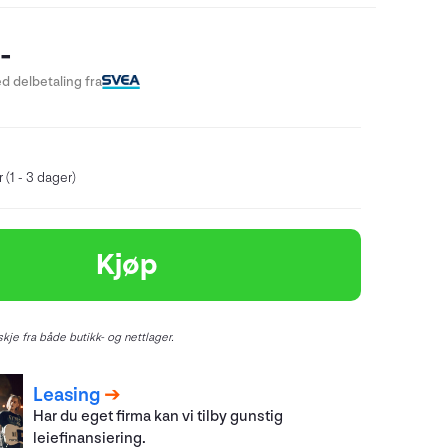
-
d delbetaling fra
 (1 - 3 dager)
Kjøp
kje fra både butikk- og nettlager.
Leasing
Har du eget firma kan vi tilby gunstig
leiefinansiering.