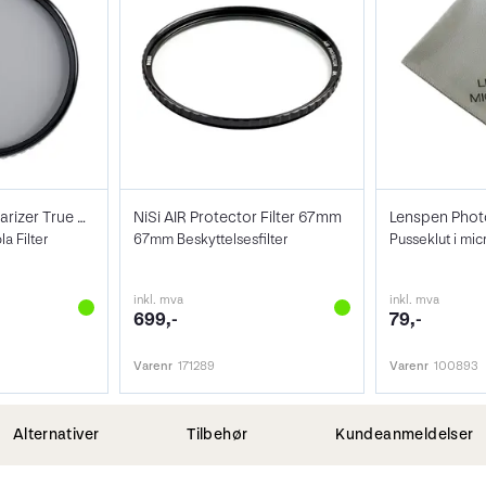
NiSi Filter Circ Polarizer True Color 67
NiSi AIR Protector Filter 67mm
 Filter
67mm Beskyttelsesfilter
Pusseklut i mic
inkl. mva
inkl. mva
699,-
79,-
Varenr
171289
Varenr
100893
Alternativer
Tilbehør
Kundeanmeldelser