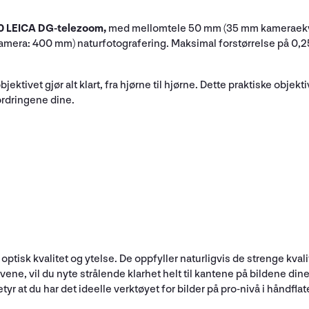
0 LEICA DG-telezoom,
med mellomtele 50 mm (35 mm kameraekviva
 kamera: 400 mm) naturfotografering. Maksimal forstørrelse på 0,
tivet gjør alt klart, fra hjørne til hjørne. Dette praktiske objektiv
fordringene dine.
 optisk kvalitet og ytelse. De oppfyller naturligvis de strenge kv
ene, vil du nyte strålende klarhet helt til kantene på bildene din
tyr at du har det ideelle verktøyet for bilder på pro-nivå i håndflat