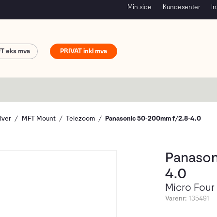
Min side
Kundesenter
In
FT
PRIVAT
iver
MFT Mount
Telezoom
Panasonic 50-200mm f/2.8-4.0
Panason
4.0
Micro Four
Varenr:
135491