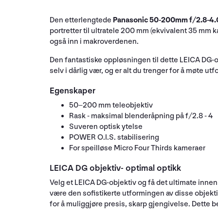
Den etterlengtede
Panasonic 50-200mm f/2.8-4.
portretter til ultratele 200 mm (ekvivalent 35 mm
også inn i makroverdenen.
Den fantastiske oppløsningen til dette LEICA DG-objek
selv i dårlig vær, og er alt du trenger for å møte ut
Egenskaper
50–200 mm teleobjektiv
Rask - maksimal blenderåpning på f/2.8 - 4
Suveren optisk ytelse
POWER O.I.S. stabilisering
For speilløse Micro Four Thirds kameraer
LEICA DG objektiv- optimal optikk
Velg et LEICA DG-objektiv og få det ultimate innen
være den sofistikerte utformingen av disse objektiv
for å muliggjøre presis, skarp gjengivelse. Dette be