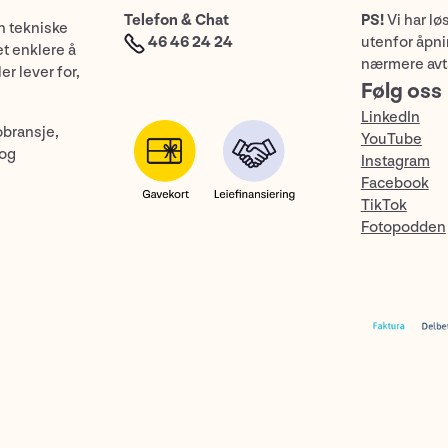
Telefon & Chat
PS!
Vi har lø
n tekniske
46 46 24 24
utenfor åpnin
et enklere å
nærmere avt
er lever for,
Følg oss
LinkedIn
obransje,
YouTube
 og
Instagram
Facebook
TikTok
Fotopodden