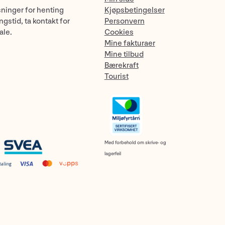
sninger for henting
Kjøpsbetingelser
gstid, ta kontakt for
Personvern
ale.
Cookies
Mine fakturaer
Mine tilbud
Bærekraft
Tourist
Med forbehold om skrive- og
lagerfeil