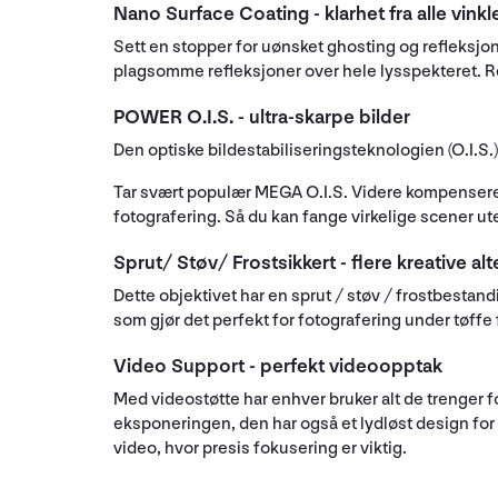
Nano Surface Coating - klarhet fra alle vinkl
Sett en stopper for uønsket ghosting og refleksjon
plagsomme refleksjoner over hele lysspekteret. Resu
POWER O.I.S. - ultra-skarpe bilder
Den optiske bildestabiliseringsteknologien (O.I.S.)
Tar svært populær MEGA O.I.S. Videre kompenserer
fotografering. Så du kan fange virkelige scener uten
Sprut/ Støv/ Frostsikkert - flere kreative alt
Dette objektivet har en sprut / støv / frostbestand
som gjør det perfekt for fotografering under tøffe 
Video Support - perfekt videoopptak
Med videostøtte har enhver bruker alt de trenger f
eksponeringen, den har også et lydløst design for f
video, hvor presis fokusering er viktig.