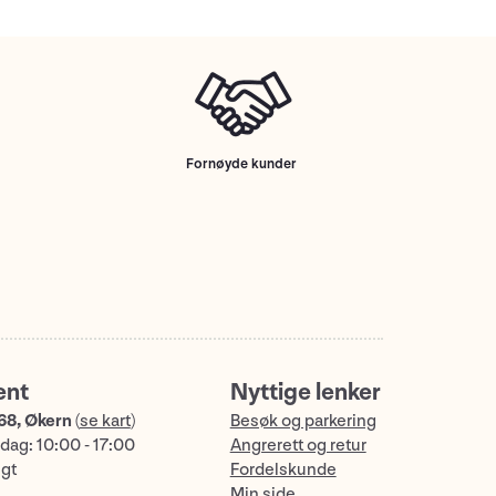
Fornøyde kunder
ent
Nyttige lenker
68, Økern
(
se kart
)
Besøk og parkering
dag: 10:00 - 17:00
Angrerett og retur
ngt
Fordelskunde
Min side