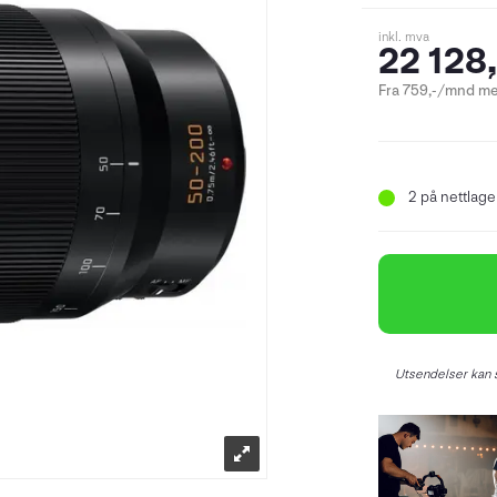
inkl. mva
22 128,
Fra 759,-/mnd me
2
på nettlager
Utsendelser kan s