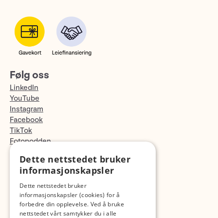
Følg oss
LinkedIn
YouTube
Instagram
Facebook
TikTok
Fotopodden
Dette nettstedet bruker
Med forbehold om skrive- og lagerfeil
informasjonskapsler
Dette nettstedet bruker
informasjonskapsler (cookies) for å
forbedre din opplevelse. Ved å bruke
nettstedet vårt samtykker du i alle