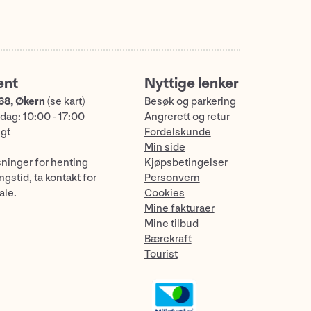
ent
Nyttige lenker
68, Økern
(
se kart
)
Besøk og parkering
dag: 10:00 - 17:00
Angrerett og retur
ngt
Fordelskunde
Min side
sninger for henting
Kjøpsbetingelser
gstid, ta kontakt for
Personvern
ale.
Cookies
Mine fakturaer
Mine tilbud
Bærekraft
Tourist