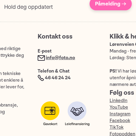
Påmelding →
Hold deg oppdatert
Kontakt oss
Klikk & h
Lørenveien 
med riktige
E-post
Mandag - fre
uttrykke deg
info@foto.no
Lørdag: Ste
Telefon & Chat
PS!
Vi har lø
n tekniske
46 46 24 24
utenfor åpnin
et enklere å
nærmere avt
er lever for,
Følg oss
LinkedIn
obransje,
YouTube
 og
Instagram
Facebook
TikTok
Fotopodden