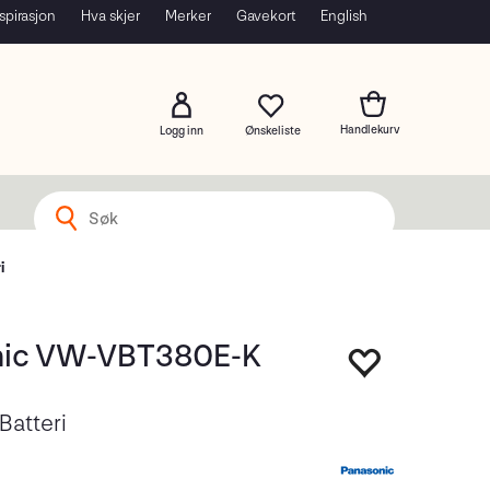
spirasjon
Hva skjer
Merker
Gavekort
English
Logg inn
i
nic VW-VBT380E-K
atteri