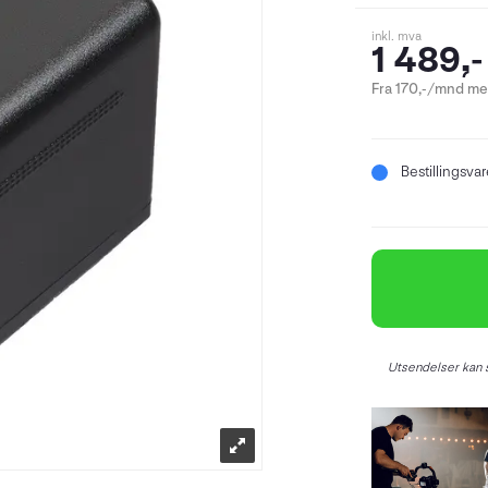
inkl. mva
1 489,-
Fra 170,-/mnd med
Bestillingsva
Utsendelser kan s