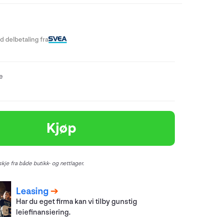
 delbetaling fra
re
Kjøp
kje fra både butikk- og nettlager.
Leasing
Har du eget firma kan vi tilby gunstig
leiefinansiering.