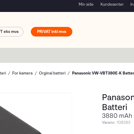
Min side
Kundesenter
In
FT
PRIVAT
teri
For kamera
Orginal batteri
Panasonic VW-VBT380E-K Batter
Panaso
Batteri
3880 mAh B
Varenr:
108383