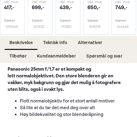
inkl. mva
inkl. mva
inkl. mva
inkl. mva
inkl. mva
417,-
699,-
439,-
650,-
749,-
Varenr
Varenr
Varenr
Varenr
Varenr
109045
101322
171283
109019
144448
Beskrivelse
Teknisk info
Alternativer
Tilbehør
Kundeanmeldelser
Spørsmål og svar
Panasonic 25mm f/1.7 er et kompakt og
lett normalobjektivet. Den store blenderen gir en
vakker, myk bakgrunn og gjør det mulig å fotografere
uten blits, også i svakt lys.
Flott normalobjektiv for et stort antall motiver
Så lite at du tar det med deg over alt
Høy bildekvalitet og stor blenderåpning