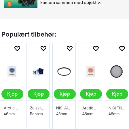
kamera sammen med objektiv.
Populært tilbehør:
Kjøp
Kjøp
Kjøp
Kjøp
Kjøp
Arctic Pro filter Polarizer
Zeiss Lens Cleaning Kit
NiSi AIR Protector Filter 46mm
Arctic Pro filter Protector Superior
NiSi Filter Circ Polarizer True Color 46
46mm
Rensesett for objektiv og kamera
46mm Beskyttelsesfilter
46mm
46mm Pro Nano Pola Filter