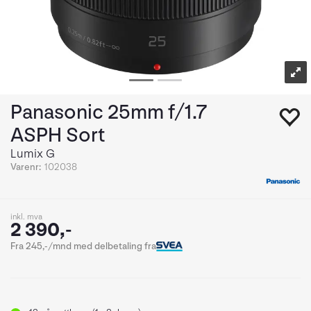
Panasonic 25mm f/1.7
ASPH Sort
Lumix G
Varenr:
102038
inkl. mva
2 390,-
Fra 245,-/mnd med delbetaling fra