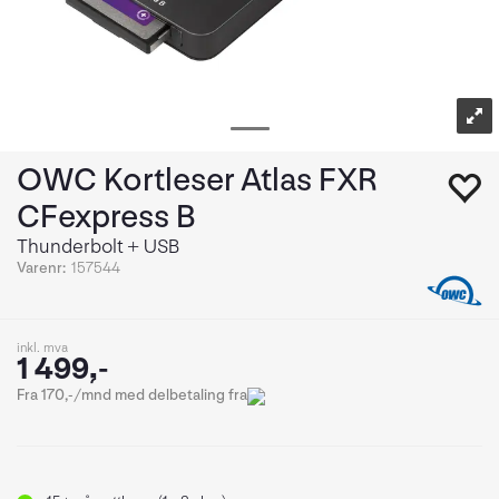
OWC Kortleser Atlas FXR
CFexpress B
Thunderbolt + USB
Varenr:
157544
inkl. mva
1 499,-
Fra 170,-/mnd med delbetaling fra