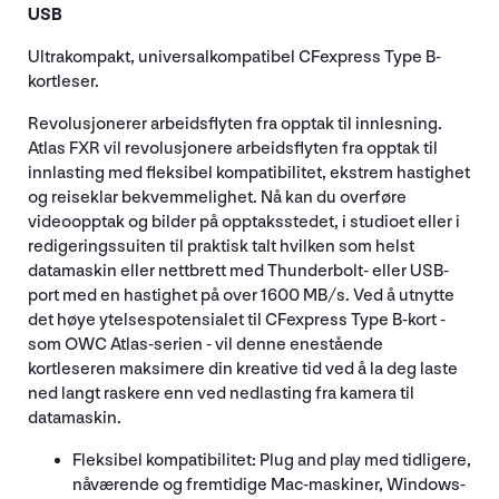
USB
Ultrakompakt, universalkompatibel CFexpress Type B-
kortleser.
Revolusjonerer arbeidsflyten fra opptak til innlesning.
Atlas FXR vil revolusjonere arbeidsflyten fra opptak til
innlasting med fleksibel kompatibilitet, ekstrem hastighet
og reiseklar bekvemmelighet. Nå kan du overføre
videoopptak og bilder på opptaksstedet, i studioet eller i
redigeringssuiten til praktisk talt hvilken som helst
datamaskin eller nettbrett med Thunderbolt- eller USB-
port med en hastighet på over 1600 MB/s. Ved å utnytte
det høye ytelsespotensialet til CFexpress Type B-kort -
som OWC Atlas-serien - vil denne enestående
kortleseren maksimere din kreative tid ved å la deg laste
ned langt raskere enn ved nedlasting fra kamera til
datamaskin.
Fleksibel kompatibilitet: Plug and play med tidligere,
nåværende og fremtidige Mac-maskiner, Windows-