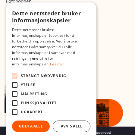
Fotopodden
Dette nettstedet bruker
Med forbehold om skrive- og lagerfeil
informasjonskapsler
Dette nettstedet bruker
informasjonskapsler (cookies) for å
forbedre din opplevelse. Ved å bruke
nettstedet vårt samtykker du i alle
informasjonskapsler i samsvar med
retningslinjene våre for
informasjonskapsler.
Les mer
STRENGT NØDVENDIG
YTELSE
MÅLRETTING
FUNKSJONALITET
UGRADERT
GODTA ALLE
AVVIS ALLE
Copyright © 2026 Foto.no - All rights reserved