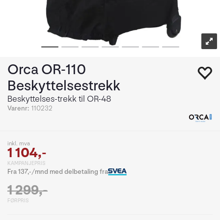
Orca OR-110
Beskyttelsestrekk
Beskyttelses-trekk til OR-48
Varenr:
110232
inkl. mva
1 104,-
KAMPANJEPRIS
Fra 137,-/mnd med delbetaling fra
1 299,-
FØRPRIS