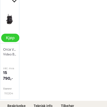
Kjøp
Orca Video Trillebag OR-48
Video Bag 66x 36 x29-37cm
inkl. mva
15
790,-
Varenr
110204
Beskrivelse
Teknisk info
Tilbehør