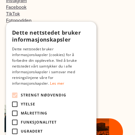
Instagram
Facebook
TikTok
Fotopodden
Dette nettstedet bruker
Med forbehold om skrive- og lagerfeil
informasjonskapsler
Dette nettstedet bruker
informasjonskapsler (cookies) for å
forbedre din opplevelse. Ved å bruke
nettstedet vårt samtykker du i alle
informasjonskapsler i samsvar med
retningslinjene våre for
informasjonskapsler.
Les mer
STRENGT NØDVENDIG
YTELSE
MÅLRETTING
FUNKSJONALITET
UGRADERT