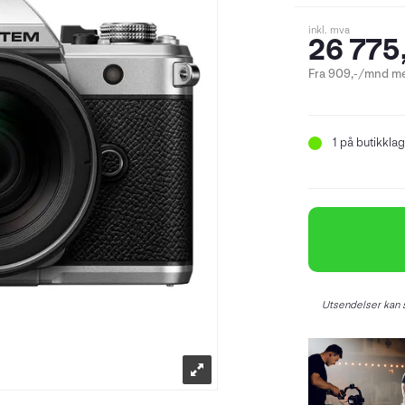
inkl. mva
26 775
Fra 909,-/mnd me
1
på butikklag
Utsendelser kan s