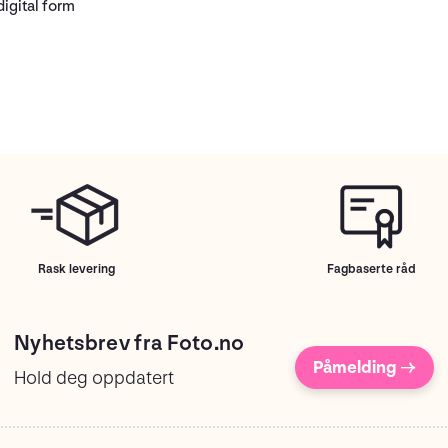
igital form
Rask levering
Fagbaserte råd
Nyhetsbrev fra Foto.no
Påmelding →
Hold deg oppdatert