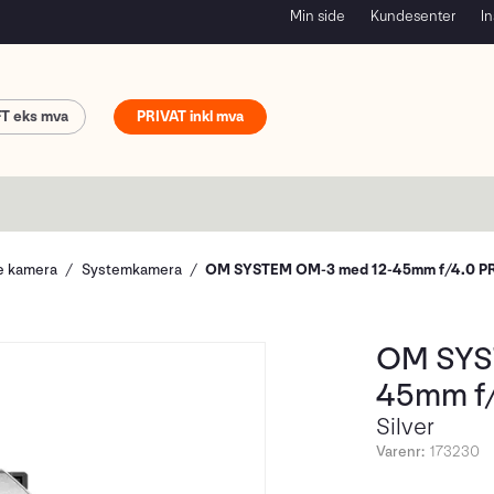
Min side
Kundesenter
In
FT
PRIVAT
le kamera
Systemkamera
OM SYSTEM OM-3 med 12-45mm f/4.0 P
OM SYS
45mm f
Silver
Varenr:
173230