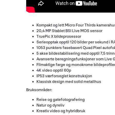
Kompakt og lett Micro Four Thirds kamerahu
20,4 MP Stablet BSI Live MOS sensor
TruePic X bildeprosessor
Serieopptak opptil 120 bilder per sekund i 
1053 punkters fasebasert Quad Pixel autof
5 akse bildestabilisering med opptil 7,5 tri
Avanserte beregningsfunksjoner som Live 
Filmaktige farge og monokrome bildeprofile
4K video opptil 60p
IP53 værforseglet konstruksjon
Klassisk design med solid metallhus
Bruksområder:
Reise og gatefotografering
Natur og dyreliv
Kreativ video og hybridbruk