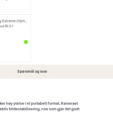
Hähnel Battery Extreme Olympus HLX-OX1
pus BLX-1
Spørsmål og svar
er høy ytelse i et portabelt format. Kameraet
tiv bildestabilisering, noe som gjør det godt