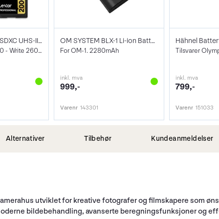
Lexar Pro 2000X SDXC UHS-II U3
OM SYSTEM BLX-1 Li-ion Batteri
V90, Max Read 300 - Write 260 MB/s
For OM-1. 2280mAh
Tilsvarer Olym
inkl. mva
inkl. mva
999,-
799,-
Varenr
143301
Varenr
151033
Alternativer
Tilbehør
Kundeanmeldelser
merahus utviklet for kreative fotografer og filmskapere som ønsk
moderne bildebehandling, avanserte beregningsfunksjoner og effek