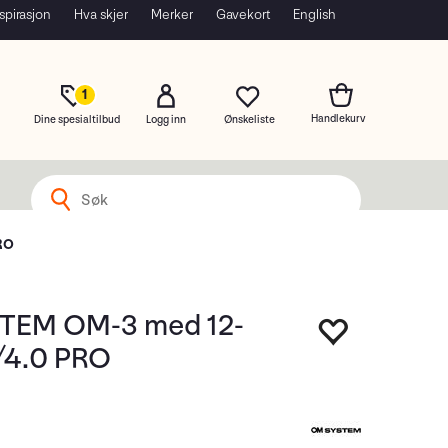
spirasjon
Hva skjer
Merker
Gavekort
English
1
Dine spesialtilbud
Logg inn
RO
TEM OM-3 med 12-
/4.0 PRO