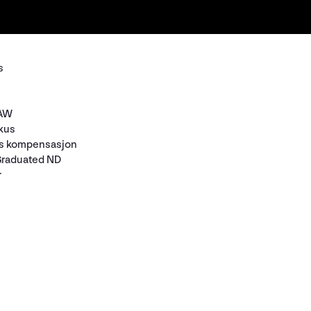
s
RAW
okus
nns kompensasjon
Graduated ND
r