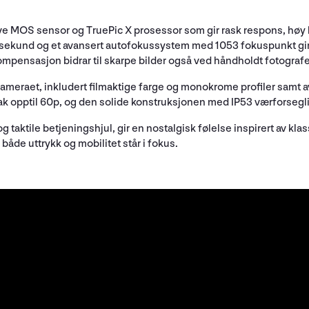
ive MOS sensor og TruePic X prosessor som gir rask respons, høy 
er sekund og et avansert autofokussystem med 1053 fokuspunkt gir
kompensasjon bidrar til skarpe bilder også ved håndholdt fotografe
 kameraet, inkludert filmaktige farge og monokrome profiler sam
k opptil 60p, og den solide konstruksjonen med IP53 værforsegling
taktile betjeningshjul, gir en nostalgisk følelse inspirert av klas
både uttrykk og mobilitet står i fokus.