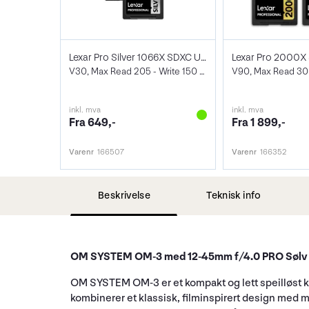
Lexar Pro Silver 1066X SDXC UHS-I (V30)
V30, Max Read 205 - Write 150 MB/s
inkl. mva
inkl. mva
Fra 649,-
Fra 1 899,-
Varenr
166507
Varenr
166352
Beskrivelse
Teknisk info
OM SYSTEM OM-3 med 12-45mm f/4.0 PRO Sølv
OM SYSTEM OM-3 er et kompakt og lett speilløst ka
kombinerer et klassisk, filminspirert design med 