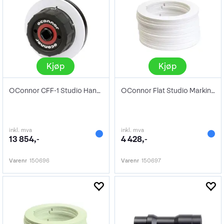
Kjøp
Kjøp
OConnor CFF-1 Studio Hand wheel
OConnor Flat Studio Marking discs
inkl. mva
inkl. mva
13 854,-
4 428,-
Varenr
150696
Varenr
150697