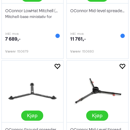
OConnor LowHat Mitchell (fixed legs)
OConnor Mid-level spreader Flowtech100
Mitchell-base ministativ for
inkl. mva
inkl. mva
7 689,-
11 761,-
Varenr
150679
Varenr
150680
Kjøp
Kjøp
OConnor Ground spreader Flowtech
OConnor Mid-Level Spreader