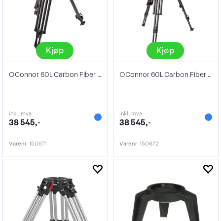
Kjøp
Kjøp
OConnor 60L Carbon Fiber Tripod (150mm).
OConnor 60L Carbon Fiber Tripod Mitchell
inkl. mva
inkl. mva
38 545,-
38 545,-
Varenr
150671
Varenr
150672