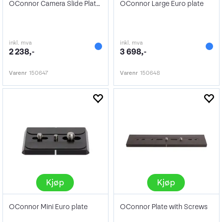
OConnor Camera Slide Plate Assembly
OConnor Large Euro plate
inkl. mva
inkl. mva
2 238,-
3 698,-
Varenr
150647
Varenr
150648
Kjøp
Kjøp
OConnor Mini Euro plate
OConnor Plate with Screws