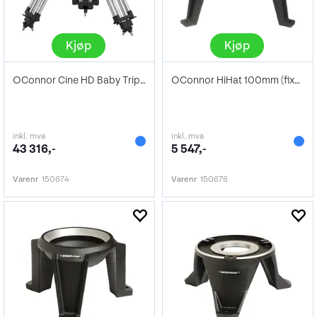
Kjøp
Kjøp
OConnor Cine HD Baby Tripod (Mitchell)
OConnor HiHat 100mm (fixed legs)
inkl. mva
inkl. mva
43 316,-
5 547,-
Varenr
150674
Varenr
150676