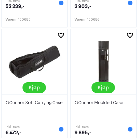
inkl. mva
inkl. mva
52 239,-
2 903,-
Varenr
150685
Varenr
150686
Kjøp
Kjøp
OConnor Soft Carrying Case
OConnor Moulded Case
inkl. mva
inkl. mva
6 472,-
9 895,-