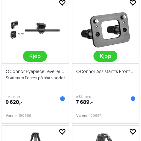
Kjøp
Kjøp
OConnor Eyepiece Leveller Bracket
OConnor Assistant's Front Box Mount
Støttearm Festes på stativhodet
inkl. mva
inkl. mva
9 620,-
7 689,-
Varenr
150666
Varenr
150667