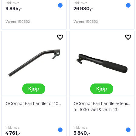
inkl. mva
inkl. mva
9 895,-
26 930,-
Varenr
150652
Varenr
150653
Kjøp
Kjøp
OConnor Pan handle for 1030 range
OConnor Pan handle extension
for 1030-246 & 2575-137
inkl. mva
inkl. mva
4 761,-
5 840,-