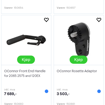
Varenr
150654
Varenr
150657
Kjøp
Kjøp
OConnor Front End Handle
OConnor Rosette Adaptor
for 2065 2575 and 120EX
inkl. mva
inkl. mva
7 689,-
3 503,-
Varenr
150660
Varenr
150661