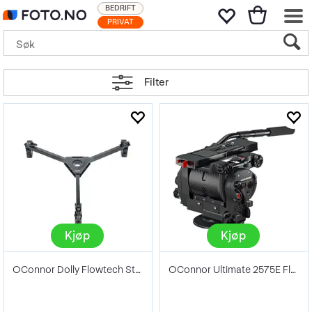
BEDRIFT
PRIVAT
Filter
Kjøp
Kjøp
OConnor Dolly Flowtech Studio
OConnor Ultimate 2575E Fluid Head Pack