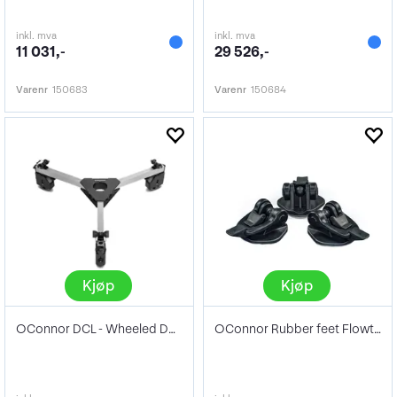
inkl. mva
inkl. mva
11 031,-
29 526,-
Varenr
150683
Varenr
150684
Kjøp
Kjøp
OConnor DCL - Wheeled Dolly
OConnor Rubber feet Flowtech