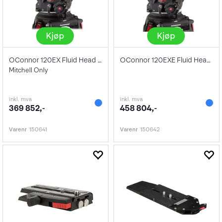
Kjøp
Kjøp
OConnor 120EX Fluid Head Package
OConnor 120EXE Fluid Head Package
Mitchell Only
inkl. mva
inkl. mva
369 852,-
458 804,-
Varenr
150641
Varenr
150642