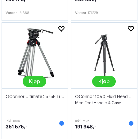
Varenr
141368
Varenr
171229
Kjøp
Kjøp
OConnor Ultimate 2575E Tripod Kit
OConnor 1040 Fluid Head & Flowtech 100
Med Feet Handle & Case
inkl. mva
inkl. mva
351 575,-
191 948,-