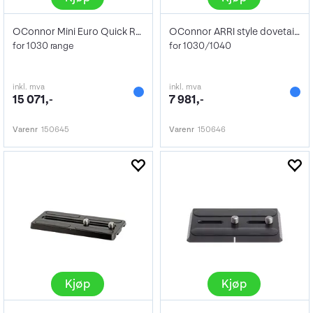
OConnor Mini Euro Quick Release
OConnor ARRI style dovetail plate
for 1030 range
for 1030/1040
inkl. mva
inkl. mva
15 071,-
7 981,-
Varenr
150645
Varenr
150646
Kjøp
Kjøp