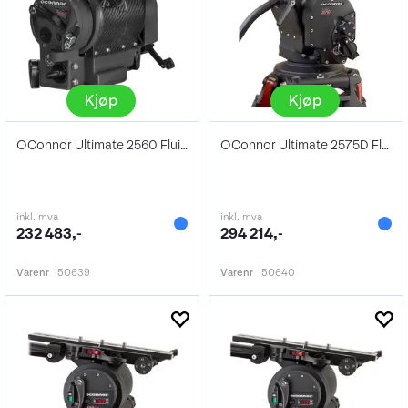
Kjøp
Kjøp
OConnor Ultimate 2560 Fluid Head
OConnor Ultimate 2575D Fluid Head
inkl. mva
inkl. mva
232 483,-
294 214,-
Varenr
150639
Varenr
150640