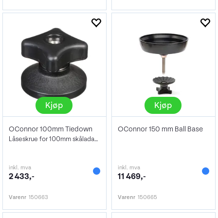
Kjøp
Kjøp
OConnor 100mm Tiedown
OConnor 150 mm Ball Base
Låseskrue for 100mm skåladapter
inkl. mva
inkl. mva
2 433,-
11 469,-
Varenr
150663
Varenr
150665