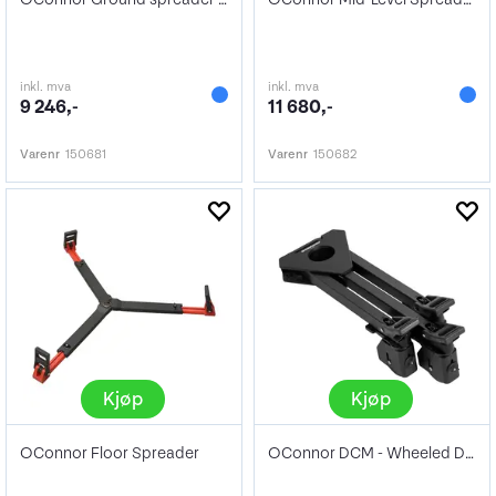
inkl. mva
inkl. mva
9 246,-
11 680,-
Varenr
150681
Varenr
150682
Kjøp
Kjøp
OConnor Floor Spreader
OConnor DCM - Wheeled Dolly