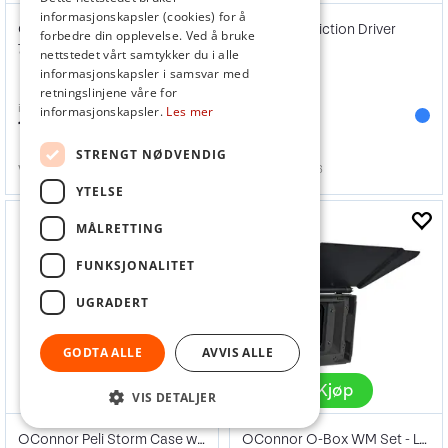
informasjonskapsler (cookies) for å
OConnor Driver Gear 50 tooth 0.6M
OConnor Friction Driver
forbedre din opplevelse. Ved å bruke
7.5mm face Fujinon ENG focus
nettstedet vårt samtykker du i alle
informasjonskapsler i samsvar med
retningslinjene våre for
inkl. mva
inkl. mva
informasjonskapsler.
Les mer
1 670,-
1 751,-
STRENGT NØDVENDIG
Varenr
150704
Varenr
150706
YTELSE
MÅLRETTING
FUNKSJONALITET
UGRADERT
GODTA ALLE
AVVIS ALLE
Kjøp
Kjøp
VIS DETALJER
OConnor Peli Storm Case with Inserts
OConnor O-Box WM Set - LWS 15 mm