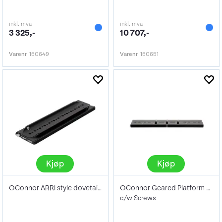
inkl. mva
inkl. mva
3 325,-
10 707,-
Varenr
150649
Varenr
150651
Kjøp
Kjøp
OConnor ARRI style dovetail plate 12"
OConnor Geared Platform Plate Assembly
c/w Screws