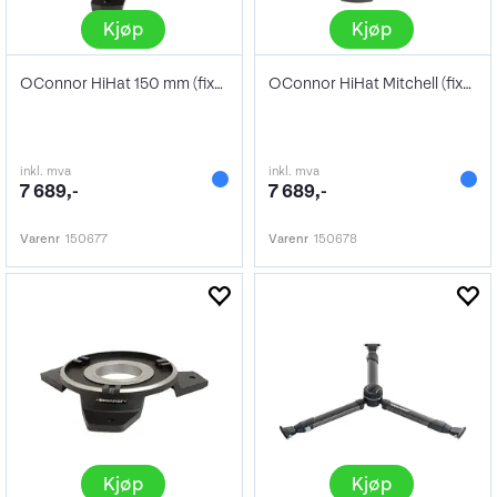
Kjøp
Kjøp
OConnor HiHat 150 mm (fixed legs)
OConnor HiHat Mitchell (fixed legs)
inkl. mva
inkl. mva
7 689,-
7 689,-
Varenr
150677
Varenr
150678
Kjøp
Kjøp