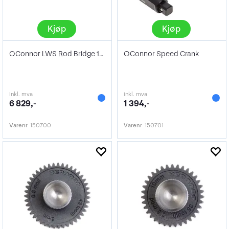
Kjøp
Kjøp
OConnor LWS Rod Bridge 15 mm
OConnor Speed Crank
inkl. mva
inkl. mva
6 829,-
1 394,-
Varenr
150700
Varenr
150701