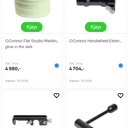
Kjøp
Kjøp
OConnor Flat Studio Marking discs
OConnor Handwheel Extension
glow in the dark
inkl. mva
inkl. mva
4 980,-
4 704,-
Varenr
150698
Varenr
150699