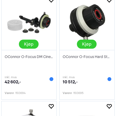
Kjøp
Kjøp
OConnor O-Focus DM Cine Lens Pro Kit
OConnor O-Focus Hard Stop Handwheel
inkl. mva
inkl. mva
42 602,-
10 512,-
Varenr
150694
Varenr
150695