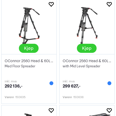
Kjøp
Kjøp
OConnor 2560 Head & 60L 150mm Bowl
OConnor 2560 Head & 60L 150mm Bowl
Med Floor Spreader
with Mid Level Spreader
inkl. mva
inkl. mva
292 136,-
299 627,-
Varenr
150635
Varenr
150636