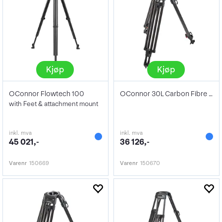
Kjøp
Kjøp
OConnor Flowtech 100
OConnor 30L Carbon Fibre Tripod
with Feet & attachment mount
inkl. mva
inkl. mva
45 021,-
36 126,-
Varenr
150669
Varenr
150670