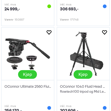
inkl. mva
inkl. mva
24 999,-
306 693,-
Varenr
150887
Varenr
171748
Kjøp
Kjøp
OConnor Ultimate 2560 Fluid Head Package
OConnor 1040 Fluid Head & Tripod
flowtech100 tripod og Mid Level Spreader
inkl. mva
inkl. mva
256 170,-
202 606,-