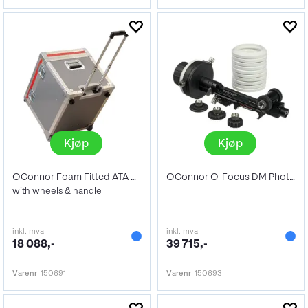
Kjøp
Kjøp
OConnor Foam Fitted ATA Case
OConnor O-Focus DM Photo Lens Pro Kit
with wheels & handle
inkl. mva
inkl. mva
18 088,-
39 715,-
Varenr
150691
Varenr
150693