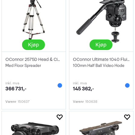
Kjøp
Kjøp
OConnor 2575D Head & Cine Mitchell
OConnor Ultimate 1040 Fluid Head
Med Floor Spreader
100mm Half Ball Video Hode
inkl. mva
inkl. mva
366 731,-
145 362,-
Varenr
150637
Varenr
150638