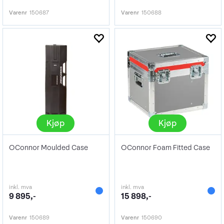
Varenr
150687
Varenr
150688
Kjøp
Kjøp
OConnor Moulded Case
OConnor Foam Fitted Case
inkl. mva
inkl. mva
9 895,-
15 898,-
Varenr
150689
Varenr
150690