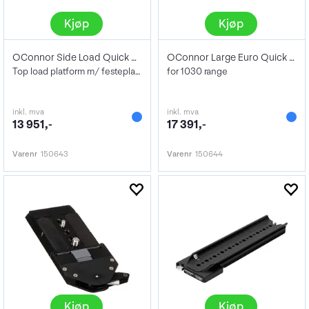
Kjøp
Kjøp
OConnor Side Load Quick Release
OConnor Large Euro Quick Release
Top load platform m/ festeplate
for 1030 range
inkl. mva
inkl. mva
13 951,-
17 391,-
Varenr
150643
Varenr
150644
Kjøp
Kjøp