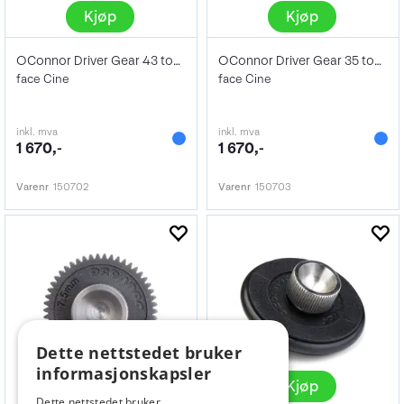
Kjøp
Kjøp
OConnor Driver Gear 43 tooth 0.8M 6 mm
OConnor Driver Gear 35 tooth 0.8M 10mm
face Cine
face Cine
inkl. mva
inkl. mva
1 670,-
1 670,-
Varenr
150702
Varenr
150703
Dette nettstedet bruker
informasjonskapsler
Kjøp
Kjøp
Dette nettstedet bruker