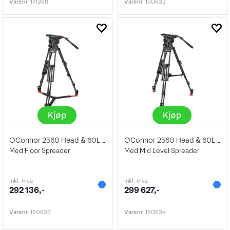
Varenr
171368
Varenr
150632
Kjøp
Kjøp
OConnor 2560 Head & 60L Mitchell Tripod
OConnor 2560 Head & 60L Mitchell Tripod
Med Floor Spreader
Med Mid Level Spreader
inkl. mva
inkl. mva
292 136,-
299 627,-
Varenr
150633
Varenr
150634