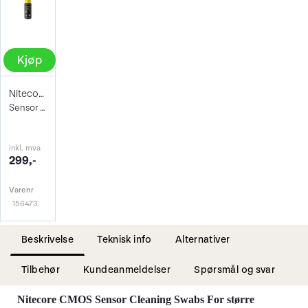
Kjøp
Nitecore Sensor Cleaning Fluid PRO 20ml
Sensor Rensevæske for Sensor Swab
inkl. mva
299,-
Varenr
156473
Beskrivelse
Teknisk info
Alternativer
Tilbehør
Kundeanmeldelser
Spørsmål og svar
Nitecore CMOS Sensor Cleaning Swabs For større