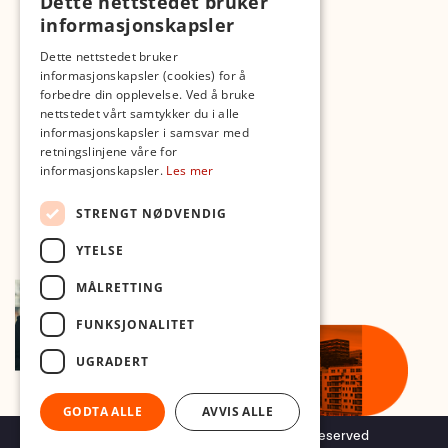
Dette nettstedet bruker
Fotopodden
informasjonskapsler
Med forbehold om skrive- og lagerfeil
Dette nettstedet bruker
informasjonskapsler (cookies) for å
forbedre din opplevelse. Ved å bruke
nettstedet vårt samtykker du i alle
informasjonskapsler i samsvar med
retningslinjene våre for
informasjonskapsler.
Les mer
STRENGT NØDVENDIG
YTELSE
MÅLRETTING
FUNKSJONALITET
UGRADERT
GODTA ALLE
AVVIS ALLE
Copyright © 2026 Foto.no - All rights reserved