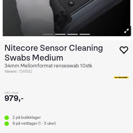
Nitecore Sensor Cleaning
Swabs Medium
34mm Mellomformat renseswab 10stk
Varenr:
156692
inkl. mva
979,-
2
på butikklager
9
på nettlager (1 - 3 uker)