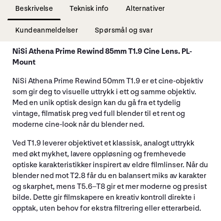
Beskrivelse
Teknisk info
Alternativer
Kundeanmeldelser
Spørsmål og svar
NiSi Athena Prime Rewind 85mm T1.9 Cine Lens. PL-
Mount
NiSi Athena Prime Rewind 50mm T1.9 er et cine-objektiv
som gir deg to visuelle uttrykk i ett og samme objektiv.
Med en unik optisk design kan du gå fra et tydelig
vintage, filmatisk preg ved full blender til et rent og
moderne cine-look når du blender ned.
Ved T1.9 leverer objektivet et klassisk, analogt uttrykk
med økt mykhet, lavere oppløsning og fremhevede
optiske karakteristikker inspirert av eldre filmlinser. Når du
blender ned mot T2.8 får du en balansert miks av karakter
og skarphet, mens T5.6–T8 gir et mer moderne og presist
bilde. Dette gir filmskapere en kreativ kontroll direkte i
opptak, uten behov for ekstra filtrering eller etterarbeid.