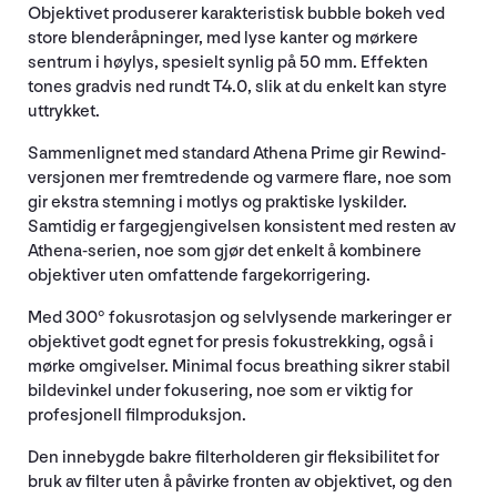
Objektivet produserer karakteristisk bubble bokeh ved
store blenderåpninger, med lyse kanter og mørkere
sentrum i høylys, spesielt synlig på 50 mm. Effekten
tones gradvis ned rundt T4.0, slik at du enkelt kan styre
uttrykket.
Sammenlignet med standard Athena Prime gir Rewind-
versjonen mer fremtredende og varmere flare, noe som
gir ekstra stemning i motlys og praktiske lyskilder.
Samtidig er fargegjengivelsen konsistent med resten av
Athena-serien, noe som gjør det enkelt å kombinere
objektiver uten omfattende fargekorrigering.
Med 300° fokusrotasjon og selvlysende markeringer er
objektivet godt egnet for presis fokustrekking, også i
mørke omgivelser. Minimal focus breathing sikrer stabil
bildevinkel under fokusering, noe som er viktig for
profesjonell filmproduksjon.
Den innebygde bakre filterholderen gir fleksibilitet for
bruk av filter uten å påvirke fronten av objektivet, og den