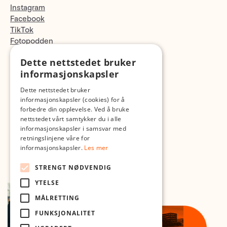
Instagram
Facebook
TikTok
Fotopodden
Dette nettstedet bruker
Med forbehold om skrive- og lagerfeil
informasjonskapsler
Dette nettstedet bruker
informasjonskapsler (cookies) for å
forbedre din opplevelse. Ved å bruke
nettstedet vårt samtykker du i alle
informasjonskapsler i samsvar med
retningslinjene våre for
informasjonskapsler.
Les mer
STRENGT NØDVENDIG
YTELSE
MÅLRETTING
FUNKSJONALITET