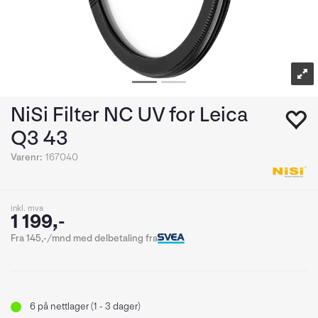
NiSi Filter NC UV for Leica
Q3 43
Varenr:
167040
inkl. mva
1 199,-
Fra 145,-/mnd med delbetaling fra
6
på nettlager (1 - 3 dager)