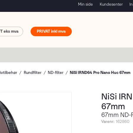
Min side
Kundesenter
In
FT
PRIVAT
ivtilbehør
Rundfilter
ND-filter
NiSi IRND64 Pro Nano Huc 67mm
NiSi IR
67mm
67mm ND-Fi
Varenr:
162860