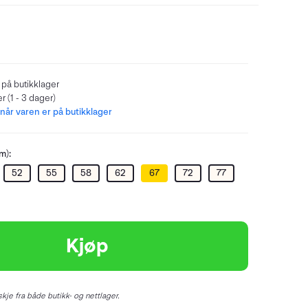
 på butikklager
r (1 - 3 dager)
år varen er på butikklager
m):
52
55
58
62
67
72
77
Kjøp
kje fra både butikk- og nettlager.