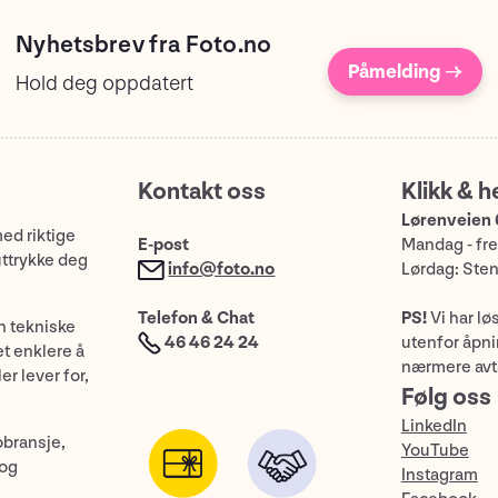
Nyhetsbrev fra Foto.no
Påmelding →
Hold deg oppdatert
Kontakt oss
Klikk & h
Lørenveien 
med riktige
E-post
Mandag - fre
uttrykke deg
info@foto.no
Lørdag: Ste
Telefon & Chat
PS!
Vi har lø
n tekniske
46 46 24 24
utenfor åpnin
et enklere å
nærmere avt
er lever for,
Følg oss
LinkedIn
obransje,
YouTube
 og
Instagram