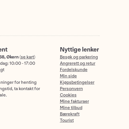
ent
Nyttige lenker
68, Økern
(
se kart
)
Besøk og parkering
dag: 10:00 - 17:00
Angrerett og retur
ngt
Fordelskunde
Min side
sninger for henting
Kjøpsbetingelser
gstid, ta kontakt for
Personvern
ale.
Cookies
Mine fakturaer
Mine tilbud
Bærekraft
Tourist