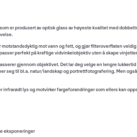
) som er produsert av optisk glass av høyeste kvalitet med dobbelts
ivelse.
motstandsdyktig mot vann og fett, og gjør filteroverflaten veldig 
passer perfekt på kraftige vidvinkelobjektiv uten å skape vinjette
asserer gjennom objektivet. Det lar deg velge en lengre lukkertid
r seg til bl.a. natur/landskap og portrettfotografering. Men også
er infrarødt lys og motvirker fargeforandringer som ellers kan op
nge eksponeringer