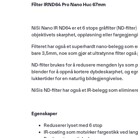
Filter IRND64 Pro Nano Huc 67mm
NiSi Nano IR ND64 er et 6 stops gråfilter (ND-filter
objektivets skarphet, oppløsning eller fargegjeng
Filteret har også et superhardt nano-belegg som er 
bare 3,5mm, noe som gjør at ultratynne filter også 
ND-filter brukes for å redusere mengden lys som p
blender for å oppnå kortere dybdeskarphet, og egne
lukkertider for en naturlig bildegjengivelse.
NiSis ND-filter har også et IR-belegg som eliminer
Egenskaper
Reduserer lyset med 6 stop
IR-coating som motvirker fargestikk ved la