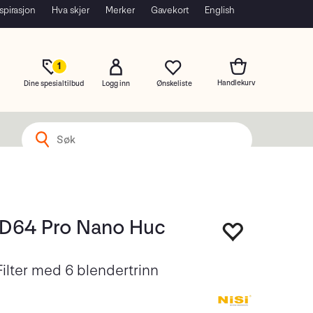
spirasjon
Hva skjer
Merker
Gavekort
English
1
Dine spesialtilbud
Logg inn
ND64 Pro Nano Huc
lter med 6 blendertrinn