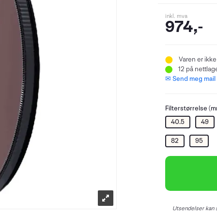
inkl. mva
974,-
Varen er ikke
12
på nettlage
✉ Send meg mail n
Filterstørrelse (m
40.5
49
82
95
Utsendelser kan s