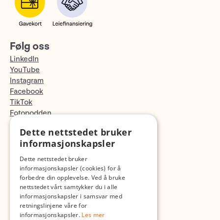
Følg oss
LinkedIn
YouTube
Instagram
Facebook
TikTok
Fotopodden
Dette nettstedet bruker
Med forbehold om skrive- og lagerfeil
informasjonskapsler
Dette nettstedet bruker
informasjonskapsler (cookies) for å
forbedre din opplevelse. Ved å bruke
nettstedet vårt samtykker du i alle
informasjonskapsler i samsvar med
retningslinjene våre for
informasjonskapsler.
Les mer