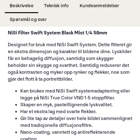
Beskrivelse
Teknisk info
Kundeanmeldelser
Spørsmål og svar
NiSi Filter Swift System Black Mist 1/4 58mm
Designet for bruk med NiSi Swift System. Dette filteret gir
en ekstra dimensjon og karakter til bildene dine. Lyskilder
får en behagelig diffusjon, samtidig som skygger
beholder sin skygge og svarthet. Samtidig reduserer det
også kontrasten og myker opp rynker og flekker, noe som
gjør det flott å ta portrettbilder.
Kan brukes med NiSi Swift systemadapterring eller
legge på NiSi True Color VND 1-5 stoppfilter.
Skaper en myk, pastelllignende lyskvalitet.
Har et ekstra lag med svarte flekker.
Gir lite tap av detaljer over hele bildet sammenlignet
med tradisjonelle diffusjonsfiltre.
Nano-coating, vanntett og antireflekterende
coating.