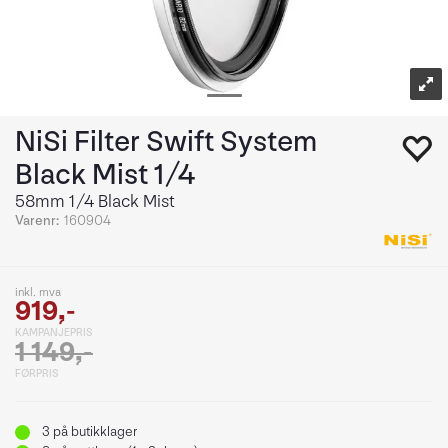
NiSi Filter Swift System
Black Mist 1/4
58mm 1/4 Black Mist
Varenr:
160904
inkl. mva
919,-
KAMPANJEPRIS
1 149,-
FØRPRIS
3
på butikklager