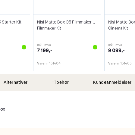
 Starter Kit
Nisi Matte Box C5 Filmmaker Kit
Nisi Matte Bo
Filmmaker Kit
Cinema Kit
inkl. mva
inkl. mva
7 199,-
9 099,-
Varenr
151404
Varenr
151405
Alternativer
Tilbehør
Kundeanmeldelser
Box