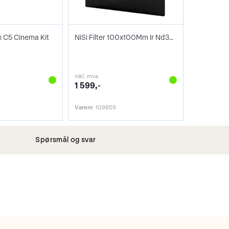
x C5 Cinema Kit
NiSi Filter 100x100Mm Ir Nd32 5Stops
inkl. mva
1 599,-
Varenr
109859
Spørsmål og svar