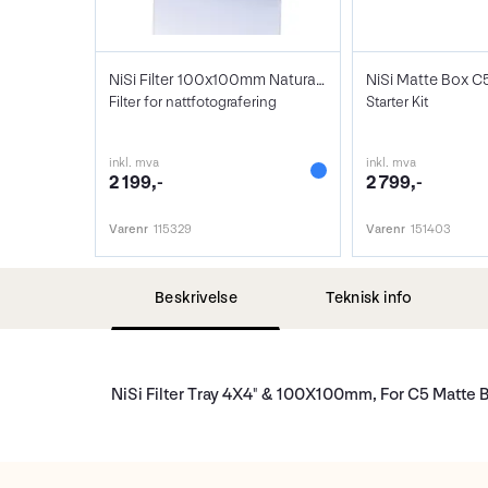
NiSi Filter 100x100mm Natural Night
NiSi Matte Box C5
Filter for nattfotografering
Starter Kit
inkl. mva
inkl. mva
2 199,-
2 799,-
Varenr
115329
Varenr
151403
Beskrivelse
Teknisk info
NiSi Filter Tray 4X4" & 100X100mm, For C5 Matte 