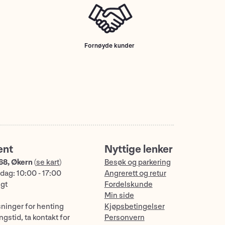
Fornøyde kunder
ent
Nyttige lenker
68, Økern
(
se kart
)
Besøk og parkering
dag: 10:00 - 17:00
Angrerett og retur
ngt
Fordelskunde
Min side
sninger for henting
Kjøpsbetingelser
gstid, ta kontakt for
Personvern