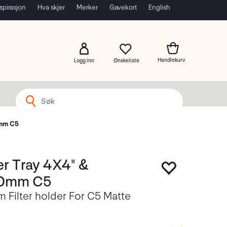
spirasjon
Hva skjer
Merker
Gavekort
English
Logg inn
0mm C5
ter Tray 4X4" &
0mm C5
Filter holder For C5 Matte