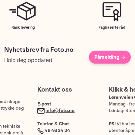
Rask levering
Fagbaserte råd
Nyhetsbrev fra Foto.no
Påmelding →
Hold deg oppdatert
Kontakt oss
Klikk & h
Lørenveien 
med riktige
E-post
Mandag - fre
uttrykke deg
info@foto.no
Lørdag: Ste
Telefon & Chat
PS!
Vi har lø
n tekniske
46 46 24 24
utenfor åpnin
et enklere å