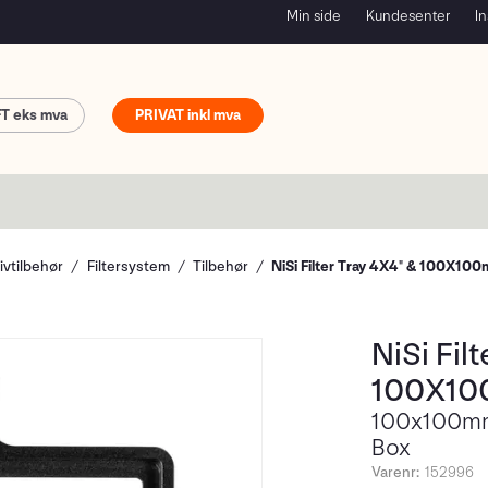
Min side
Kundesenter
In
FT
PRIVAT
ivtilbehør
Filtersystem
Tilbehør
NiSi Filter Tray 4X4" & 100X10
NiSi Fil
100X10
100x100mm 
Box
Varenr:
152996