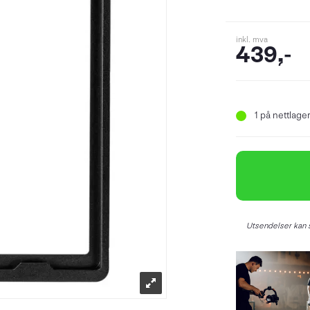
inkl. mva
439,-
1
på nettlager 
Utsendelser kan s