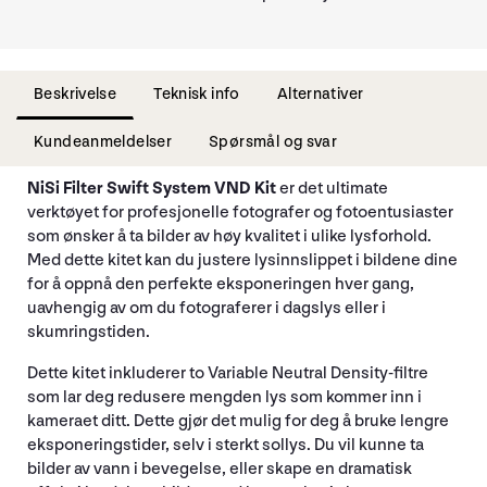
Beskrivelse
Teknisk info
Alternativer
Kundeanmeldelser
Spørsmål og svar
NiSi Filter Swift System VND Kit
er det ultimate
verktøyet for profesjonelle fotografer og fotoentusiaster
som ønsker å ta bilder av høy kvalitet i ulike lysforhold.
Med dette kitet kan du justere lysinnslippet i bildene dine
for å oppnå den perfekte eksponeringen hver gang,
uavhengig av om du fotograferer i dagslys eller i
skumringstiden.
Dette kitet inkluderer to Variable Neutral Density-filtre
som lar deg redusere mengden lys som kommer inn i
kameraet ditt. Dette gjør det mulig for deg å bruke lengre
eksponeringstider, selv i sterkt sollys. Du vil kunne ta
bilder av vann i bevegelse, eller skape en dramatisk