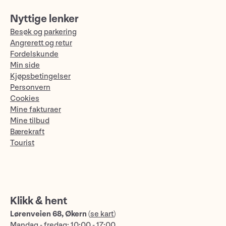
Nyttige lenker
Besøk og parkering
Angrerett og retur
Fordelskunde
Min side
Kjøpsbetingelser
Personvern
Cookies
Mine fakturaer
Mine tilbud
Bærekraft
Tourist
Klikk & hent
Lørenveien 68, Økern
(
se kart
)
Mandag - fredag: 10:00 - 17:00