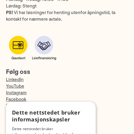
Lørdag: Stengt
PS!
Vi har løsninger for henting utenfor åpningstid, ta
kontakt for nærmere avtale.
Følg oss
LinkedIn
YouTube
Instagram
Facebook
TikTok
Dette nettstedet bruker
Fotopodden
informasjonskapsler
Med forbehold om skrive- og lagerfeil
Dette nettstedet bruker