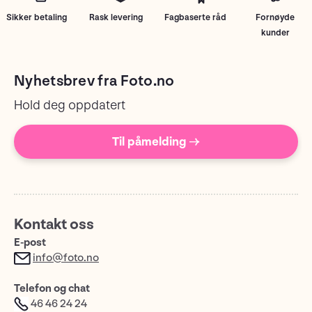
Sikker betaling
Rask levering
Fagbaserte råd
Fornøyde
kunder
Nyhetsbrev fra Foto.no
Hold deg oppdatert
Til påmelding →
Kontakt oss
E-post
info@foto.no
Telefon og chat
46 46 24 24