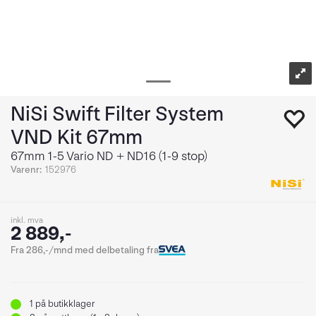
NiSi Swift Filter System
VND Kit 67mm
67mm 1-5 Vario ND + ND16 (1-9 stop)
Varenr:
152976
inkl. mva
2 889,-
Fra 286,-/mnd med delbetaling fra
1
på butikklager