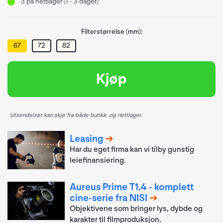
3
på nettlager (1 - 3 dager)
Filterstørrelse (mm):
67
72
82
Kjøp
Utsendelser kan skje fra både butikk- og nettlager.
Leasing
Har du eget firma kan vi tilby gunstig
leiefinansiering.
Aureus Prime T1.4 - komplett
cine-serie fra NISI
Objektivene som bringer lys, dybde og
karakter til filmproduksjon.