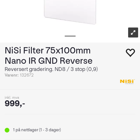
NiSi Filter 75x100mm
Nano IR GND Reverse
Reversert gradering. ND8 / 3 stop (0,9)
Varenr:
132672
inkl. mva
999,-
1
på nettlager (1 - 3 dager)