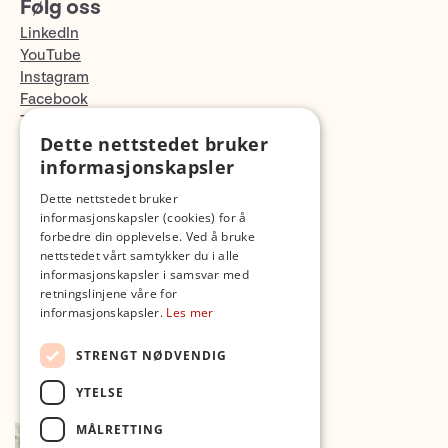
Følg oss
LinkedIn
YouTube
Instagram
Facebook
TikTok
Dette nettstedet bruker
Fotopodden
informasjonskapsler
Med forbehold om skrive- og lagerfeil
Dette nettstedet bruker
informasjonskapsler (cookies) for å
forbedre din opplevelse. Ved å bruke
nettstedet vårt samtykker du i alle
informasjonskapsler i samsvar med
retningslinjene våre for
informasjonskapsler.
Les mer
STRENGT NØDVENDIG
YTELSE
MÅLRETTING