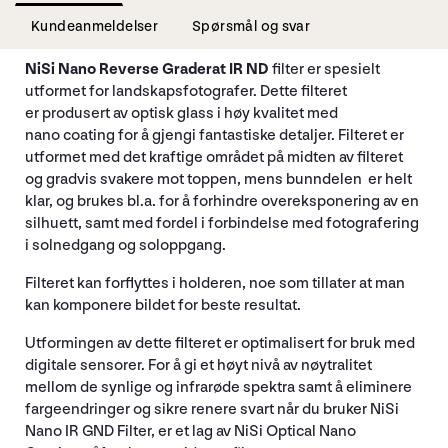
Kundeanmeldelser
Spørsmål og svar
NiSi Nano Reverse Graderat IR ND
filter er spesielt
utformet for landskapsfotografer. Dette filteret
er produsert av optisk glass i høy kvalitet med
nano coating for å gjengi fantastiske detaljer. Filteret er
utformet med det kraftige området på midten av filteret
og gradvis svakere mot toppen, mens bunndelen er helt
klar, og brukes bl.a. for å forhindre overeksponering av en
silhuett, samt med fordel i forbindelse med fotografering
i solnedgang og soloppgang.
Filteret kan forflyttes i holderen, noe som tillater at man
kan komponere bildet for beste resultat.
Utformingen av dette filteret er optimalisert for bruk med
digitale sensorer. For å gi et høyt nivå av nøytralitet
mellom de synlige og infrarøde spektra samt å eliminere
fargeendringer og sikre renere svart når du bruker NiSi
Nano IR GND Filter, er et lag av NiSi Optical Nano