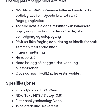
Coating påført begge sider av filteret.
NiSi Nano IRGND Reverse Filter er konstruert av
optisk glass for høyeste kvalitet samt
fargegjengivelse
Tonede nøytrale densitetsfilter kan balansere
opp lyse og mørke områder i et bilde, bl.a. i
solnedgang og soloppgang
Påvirker ikke farging av bildet og er ideellt for bruk
sammen med andre filter
Ingen vinjettering
Høyoppløst
Nano belegg på begge sider, vann- og
oljeavvisende
Optisk glass (H-K9L) av høyeste kvalitet
Spesifikasjoner
Filterstørrelse 75X100mm
ND effekt: ND8 / 3 stop (0,9)
Filter beskyttelseslag: Nano
Type gradering: Reversert